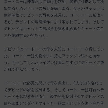
コートニーは仲間たちに助けを求め、警察に証拠として提
出するためデビッドの写真を探し回る。友人のキャットは
偶然学校でデビッドの写真を発見し、コートニーに送信す
るが、デビッドの遠隔操作により消されてしまう。そして
デビッドはキャットの居場所を突き止めるとキャットのこ
とを刺殺するのであった。
デビッドはコートニーの母を人質にコートニーを脅してい
た。コートニーは刃物を手に持ちフォクソン島へと向か
う。同行してくれたライアンは着いてすぐにデビッドに撃
たれて死んでしまう。
コートニーは必死の思いで母を救出し、2人で力を合わせ
てデビッドの家を脱出する。そしてコートニーは灯台へデ
ビッドをおびき寄せると、鏡で光を反射させてデビッドの
目を眩ませてダイナマイトと一緒にデビッドを海へ突き落