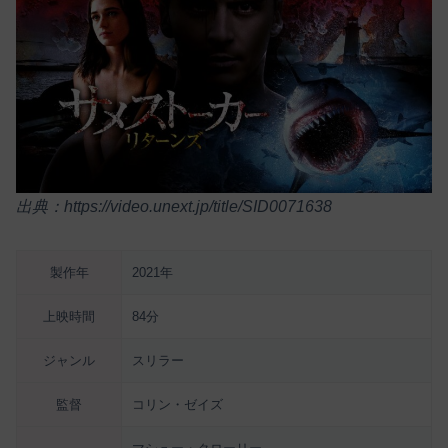
出典：https://video.unext.jp/title/SID0071638
製作年
2021年
上映時間
84分
ジャンル
スリラー
監督
コリン・ゼイズ