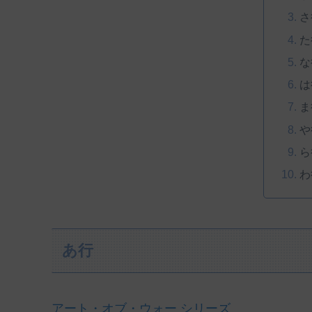
さ
た
な
は
ま
や
ら
わ
あ行
アート・オブ・ウォー シリーズ