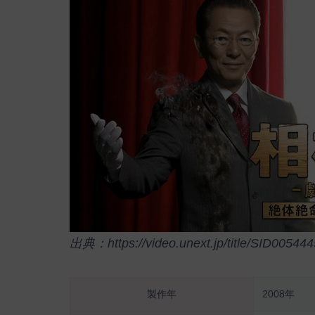
出典：https://video.unext.jp/title/SID005444
製作年
2008年