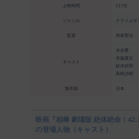
上映時間
117分
ジャンル
クライムサ
監督
和泉聖治
水谷豊
寺脇康文
キャスト
鈴木砂羽
高樹沙耶
製作国
日本
映画『相棒 劇場版 絶体絶命！42
の登場人物（キャスト）