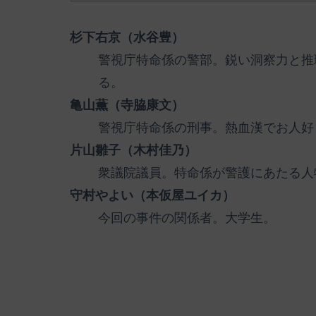
杉下右京（水谷豊）
警視庁特命係の警部。鋭い洞察力と推
る。
亀山薫（寺脇康文）
警視庁特命係の刑事。熱血漢でお人好
片山雛子（木村佳乃）
衆議院議員。特命係が警護にあたる人
守村やよい（本仮屋ユイカ）
今回の事件の関係者。大学生。