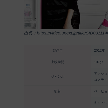
出典：https://video.unext.jp/title/SID001114
製作年
2012年
上映時間
107分
アクショ
ジャンル
コメディ
監督
ペ・ヒョ
キム・ジ