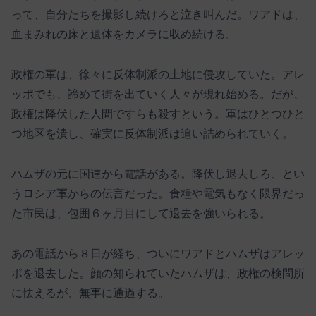
って、自分たちを撮影し続けろと泣き叫んだ。ワアドは、
血まみれの床と遺体をカメラに収め続ける。
政権の軍は、徐々に反体制派の土地に侵攻していた。アレ
ッポでも、諦めて街を出ていく人々が現れ始める。だが、
政権は降伏した人間ですらも殺すという。軍はひとつひと
つ地区を潰し、確実に反体制派は追い詰められていく。
ハムザの元に国連から電話がある。降伏し退去しろ、とい
うロシア軍からの伝言だった。食糧や電気もなく限界だっ
た市民は、包囲６ヶ月目にして退去を強いられる。
あの電話から８日が経ち、ついにワアドとハムザはアレッ
ポを退去した。顔の知られていたハムザは、政権の検問所
に怯えるが、無事に通過する。