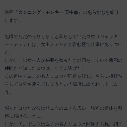
映画『
カンニング・モンキー 天中拳
』の
あらすじ
を紹介
します。
無職でただのらりくらりと暮らしていたコウ（ジャッキ
ー・チェン）は、女主人ミャオが営む楼で仕事にありつい
た。
しかしこの女主人が秘薬を盗みだす計画をしている悪党の
仲間だと知ったコウは、すぐに逃げた。
その道中でムチの名人リュウが強盗を殺し、さらに相打ち
をして自分も死んでしまうという場所に出くわしてしま
う。
悩んだコウだが彼はリュウのムチを広い、強盗の遺体を警
察に届けることに。
しかしそこでコウはムチの名人リュウと間違えられ、調子