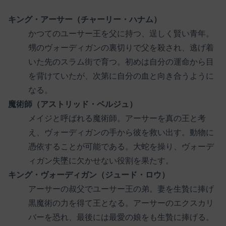
キング・アーサー（チャーリー・ハナム）
かつてのユーサー王を父に持つ、逞しく賢い青年。
甥のヴォーディガンの裏切りで父を殺され、逃げ着
いた先のスラム街で育つ。初めは自分の運命から目
を背けていたが、次第に自分の血と向き合うように
なる。
魔術師（アストリッド・ベルジュ）
メイジと呼ばれる魔術師。アーサーを真の王と考
え、ヴォーディガンの手から彼を救い出す。動物に
憑依することが可能である。大蛇を操り、ヴォーデ
ィガン失墜に欠かせない役割を果たす。
キング・ヴォーディガン（ジュード・ロウ）
アーサーの叔父でユーサー王の弟。妻を生贄に捧げ
黒魔術の力を得て王となる。アーサーのエクスカリ
バーを恐れ、最後には最愛の娘をも生贄に捧げる。