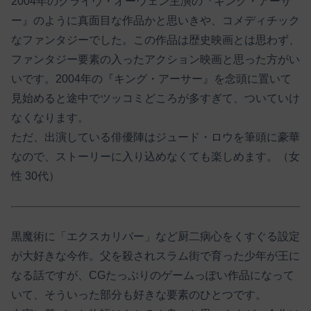
2004年のクライヴ・オーウェン主演の『キング・アーサ
ー』のように真面目な作品かと思いきや、コメディチック
なファンタジーでした。この作品は歴史映画とは思わず、
ファンタジー要素の入ったアクション映画と思った方がい
いです。2004年の『キング・アーサー』を念頭に置いて
見始めると途中でツッコミどころが多すぎて、ついていけ
なくなります。
ただ、出演している俳優陣はジュード・ロウを筆頭に豪華
なので、ストーリーに入り込めなくても楽しめます。（女
性 30代）
黒魔術に「エクスカリバー」など厨二病心をくすぐる設定
が大好きな今作。父を殺されスラム街で育った少年が王に
なる話ですが、CGたっぷりのゲームっぽい作品になって
いて、そういった部分も好きな要素のひとつです。