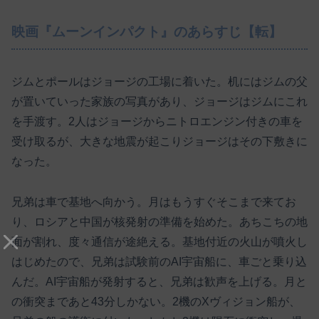
映画『ムーンインパクト』のあらすじ【転】
ジムとポールはジョージの工場に着いた。机にはジムの父
が置いていった家族の写真があり、ジョージはジムにこれ
を手渡す。2人はジョージからニトロエンジン付きの車を
受け取るが、大きな地震が起こりジョージはその下敷きに
なった。
兄弟は車で基地へ向かう。月はもうすぐそこまで来てお
り、ロシアと中国が核発射の準備を始めた。あちこちの地
面が割れ、度々通信が途絶える。基地付近の火山が噴火し
はじめたので、兄弟は試験前のAI宇宙船に、車ごと乗り込
んだ。AI宇宙船が発射すると、兄弟は歓声を上げる。月と
の衝突まであと43分しかない。2機のXヴィジョン船が、