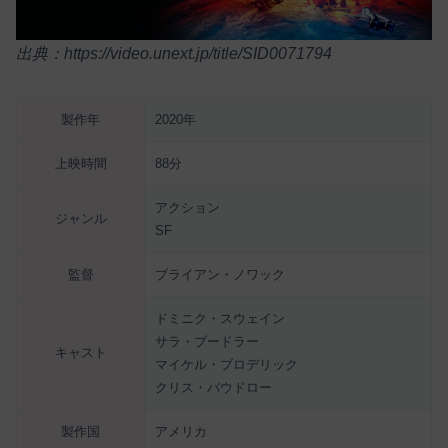
出典：https://video.unext.jp/title/SID0071794
製作年
2020年
上映時間
88分
アクション
ジャンル
SF
監督
ブライアン・ノワック
ドミニク・スウェイン
サラ・ブードラー
キャスト
マイケル・ブロデリック
クリス・バウドロー
製作国
アメリカ