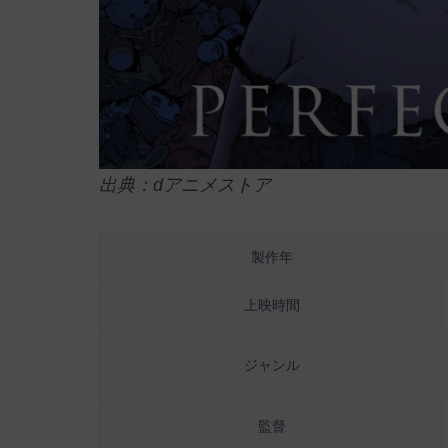
出典：dアニメストア
製作年
上映時間
ジャンル
監督