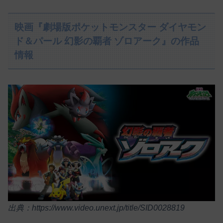
映画『劇場版ポケットモンスター ダイヤモン
ド＆パール 幻影の覇者 ゾロアーク』の作品
情報
出典：https://www.video.unext.jp/title/SID0028819