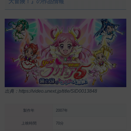
大冒険！』の作品情報
出典：https://video.unext.jp/title/SID0013848
製作年
2007年
上映時間
70分