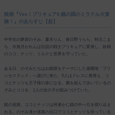
映画『Yes！プリキュア5 鏡の国のミラクル大冒
険！』のあらすじ【起】
中学生の夢原のぞみ、夏木りん、春日野うらら、秋元こま
ち、水無月かれんは伝説の戦士プリキュアに変身し、妖精
のココ、ナッツ、ミルクと世界を守っていた。
ある日、のぞみたちはお姫様をテーマにした遊園地「プリ
ンセスランド」へ遊びに来た。5人はドレスに着替え、コ
コとナッツも王子様の姿になる。腕を組んで歩いているの
ぞみとココを、1人の女の子が睨みつけていた。
鏡の迷路。ココとナッツは何者かに鏡の中へ引き摺り込ま
れる。のぞみ達が迷路の出口でココとナッツを待っている