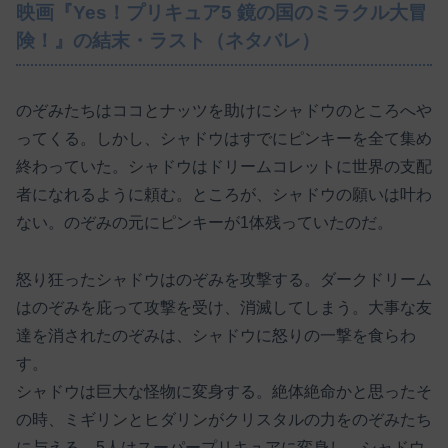
映画『Yes！プリキュア5 鏡の国のミラクル大冒
険！』の結末・ラスト（ネタバレ）
のぞみたちはココとナッツを助けにシャドウのところへや
ってくる。しかし、シャドウはすでにピンキーを全て集め
終わっていた。シャドウはドリームコレットに世界の支配
者になれるように頼む。ところが、シャドウの願いは叶わ
ない。のぞみの元にピンキーが1体残っていたのだ。
怒り狂ったシャドウはのぞみを攻撃する。ダークドリーム
はのぞみを庇って攻撃を受け、消滅してしまう。大事な友
達を消されたのぞみは、シャドウに怒りの一撃を食らわ
す。
シャドウは巨大な怪物に変身する。絶体絶命かと思ったそ
の時、ミギリンとヒダリンがクリスタルの力をのぞみたち
に与える。5人はスーパープリキュアに変身し、シャドウ