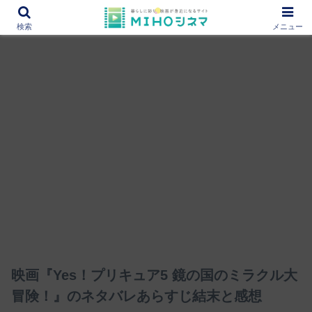
12000作品を紹介！あなたの映画図書館『MIHOシネマ』
検索
メニュー
映画『Yes！プリキュア5 鏡の国のミラクル大
冒険！』のネタバレあらすじ結末と感想