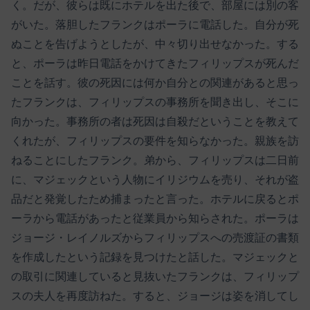
く。だが、彼らは既にホテルを出た後で、部屋には別の客
がいた。落胆したフランクはポーラに電話した。自分が死
ぬことを告げようとしたが、中々切り出せなかった。する
と、ポーラは昨日電話をかけてきたフィリップスが死んだ
ことを話す。彼の死因には何か自分との関連があると思っ
たフランクは、フィリップスの事務所を聞き出し、そこに
向かった。事務所の者は死因は自殺だということを教えて
くれたが、フィリップスの要件を知らなかった。親族を訪
ねることにしたフランク。弟から、フィリップスは二日前
に、マジェックという人物にイリジウムを売り、それが盗
品だと発覚したため捕まったと言った。ホテルに戻るとポ
ーラから電話があったと従業員から知らされた。ポーラは
ジョージ・レイノルズからフィリップスへの売渡証の書類
を作成したという記録を見つけたと話した。マジェックと
の取引に関連していると見抜いたフランクは、フィリップ
スの夫人を再度訪ねた。すると、ジョージは姿を消してし