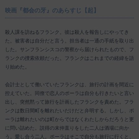
映画『都会の牙』のあらすじ【起】
殺人課を訪ねるフランク。彼は殺人を報告しにやってき
た。被害者は自分だと言う。担当者は一通の手紙を取り出
した。サンフランシスコの警察から届けられたもので、フ
ランクの捜索依頼だった。フランクはこれまでの経緯を語
り始めた。
会計士として働いていたフランクは、旅行の計画を間近に
控えていた。同僚で恋人のポーラは自分も行きたいと言い
出し、突然黙って旅行を計画したフランクを責めた。フラ
ンクは数日間町を離れたいだけだと弁明する。しかし、ポ
ーラは離れたいのは町からではなくわたしからだろうと更
に問い詰めた。説得の末仲直りをした二人は酒場に向か
う。愛し合う二人。ポーラはそこで自分も旅行に行くと、