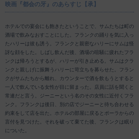
映画『都会の牙』のあらすじ【承】
ホテルでの宴会にも飽きたということで、サムたちは町の
酒場で飲みなおすことにした。フランクの踊りを気に入っ
たハリーは彼も誘う。フランクと親密なハリーにサムは怪
訝な顔をした。しばし飲んだ後、酒場の喧騒に疲れたフラ
ンクは帰ろうとするが、ハリーが引き止める。サムはクラ
ンクと親しげに振舞うハリーに苛立ちを募らせた。フラン
クがサムたちから離れ、カウンターで酒を飲もうとすると
一人で飲んでいる女性が目に留まった。店員に話を聞くと
常連だと言う。ジーニーという名のその女性に近付くフラ
ンク。フランクは後日、別の店でジーニーと待ち合わせる
約束をして店を出た。ホテルの部屋に戻るとポーラからの
言付を見つけた。それを破って棄てた後、フランクは眠り
についた。