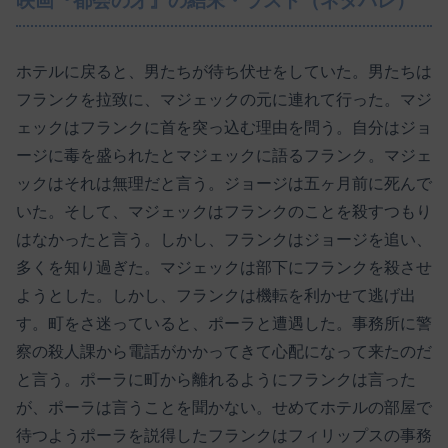
映画『都会の牙』の結末・ラスト（ネタバレ）
ホテルに戻ると、男たちが待ち伏せをしていた。男たちは
フランクを拉致に、マジェックの元に連れて行った。マジ
ェックはフランクに首を突っ込む理由を問う。自分はジョ
ージに毒を盛られたとマジェックに語るフランク。マジェ
ックはそれは無理だと言う。ジョージは五ヶ月前に死んで
いた。そして、マジェックはフランクのことを殺すつもり
はなかったと言う。しかし、フランクはジョージを追い、
多くを知り過ぎた。マジェックは部下にフランクを殺させ
ようとした。しかし、フランクは機転を利かせて逃げ出
す。町をさ迷っていると、ポーラと遭遇した。事務所に警
察の殺人課から電話がかかってきて心配になって来たのだ
と言う。ポーラに町から離れるようにフランクは言った
が、ポーラは言うことを聞かない。せめてホテルの部屋で
待つようポーラを説得したフランクはフィリップスの事務