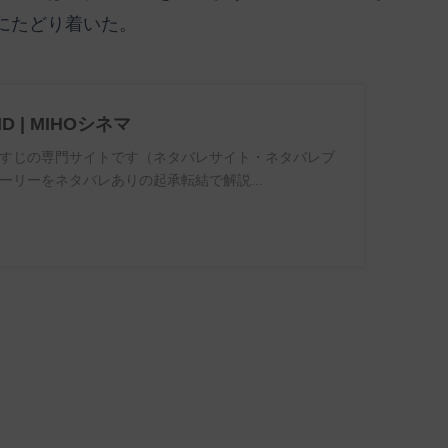
にたどり着いた。
ND | MIHOシネマ
すじの専門サイトです（ネタバレサイト・ネタバレブ
ーリーをネタバレありの起承転結で解説...