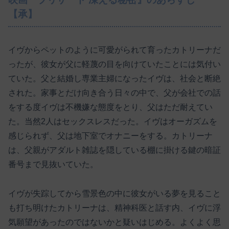
【承】
イヴからペットのように可愛がられて育ったカトリーナだ
ったが、彼女が父に軽蔑の目を向けていたことには気付い
ていた。父と結婚し専業主婦になったイヴは、社会と断絶
された。家事とだけ向き合う日々の中で、父が会社での話
をする度イヴは不機嫌な態度をとり、父はただ耐えてい
た。当然2人はセックスレスだった。イヴはオーガズムを
感じられず、父は地下室でオナニーをする。カトリーナ
は、父親がアダルト雑誌を隠している棚に掛ける鍵の暗証
番号まで見抜いていた。
イヴが失踪してから雪景色の中に彼女がいる夢を見ること
も打ち明けたカトリーナは、精神科医と話す内、イヴに浮
気願望があったのではないかと疑いはじめる。よくよく思