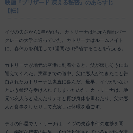
映画『ブリザード 凍える秘密』のあらすじ
【転】
イヴの失踪から2年が経ち、カトリーナは地元を離れバー
クレーの大学に通っていた。カトリーナはルームメイト
に、春休みを利用して1週間だけ帰省することを伝える。
カトリーナが地元の空港に到着すると、父が嬉しそうに出
迎えてくれた。実家までの道中、父に恋人ができたこと告
白されたカトリーナは素直に喜んだ。最早、イヴがいない
という状況を受け入れてしまったのだ。カトリーナは、地
元の友人らと遊んだりテオと再び身体を重ねたり、父の恋
人と食事をしたりして充実した休暇を過ごす。
テオの部屋でカトリーナは、イヴの失踪事件の進捗を聞
く。綿密な捜査の結果、イヴは殺害されている可能性が非