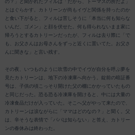
の？」と聞かれたフィルは「だから、トーマスの所だよ」
とはぐらかす。カトリーンが尚もイヴと関係を持ったのか
と食い下がると、フィルは苦しそうに「本当に何も知らな
いんだ、ゴメン」と顔を伏せた。何も得られないまま家に
帰ろうとするカトリーンだったが、フィルは去り際に「で
も、お父さんはお母さんをずっと近くに置いてた。お父さ
んに聞きな」と言い残す。
その夜、いつものように吹雪の中でイヴが自分を呼ぶ夢を
見たカトリーンは、地下の冷凍庫へ向かう。錠前の暗証番
号は、子供の頃こっそり開けた父の棚にかかっていたもの
と同じだった。恐る恐る冷凍庫を開けると、中には大量の
冷凍食品だけが入っていた。そこへ父がやって来たので、
カトリーンは涙ながらに「ママはどのなの？」と聞く。父
は、辛そうな表情で「パパは知らない」と答え、カトリー
ンの春休みは終わった。