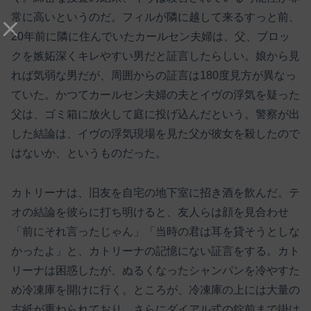
常に高いというのだ。フィルが隣に越して来るすっと前、
20年前に隣に住んでいたカールセン夫婦は、父、ブロッ
クを嫉妬深くキレやすい男だと証言したらしい。娘から見
れば気弱な男だが、周囲からの証言は180度見方が異なっ
ていた。かつてカールセン夫婦の夫とイヴの浮気を疑った
父は、ゴミ箱に放火して庭に投げ込んだという。警察が出
した結論は、イヴの浮気現場を見た父が彼女を殺したので
はないか、というものだった。
カトリーナは、旧友を自宅の地下室に招き酒を飲んだ。テ
オの結論を彼らに打ち明けると、友人らは顔を見合わせ
「前にそれ言ったじゃん」「当時の君は耳を貸そうとしな
かったよ」と、カトリーナの記憶にない証言をする。カト
リーナは困惑したが、ぬるくなったシャンパンを冷やすた
め冷凍庫を開けに行く。ところが、冷凍庫の上には大量の
古紙が重ねられており、さらにダイアル式の錠前まで掛け