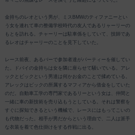
金持ちのレオという男が、ミスBMWのティファニーとい
う女を連れて車の整備学校時代の友人であるリャーリーの
もとを訪れる。チャーリーは駐車係をしていて、技師であ
るレオはチャーリーのことを見下していた。
レース前夜、あるバーで参加者達がパーティーを催してい
た。ドバイの金持ちは女を隣に座らせて騒いでいる。アレ
ックとビックという男達は何かお金のことで揉めている。
アレックはビックの所属するマフィアから借金をしていた
のだ。自動車工学の専門家であるリーという女は、仲間と
一緒に車の新技術を売り込もうとしている。それは警察を
すぐに探知できるという機械で、レースにはもってこいの
も代物だった。相手が男だからという理由で、二人は派手
な衣装を着て色仕掛けをする作戦に出る。