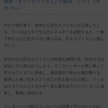
映画『キラーカブトガニ』の結末・ラスト（ネ
タバレ）
やがて朝が来て、海岸から巨大カブトガニが上陸してく
る。フィルはエモリウムのエネルギーを起動すると、一晩
で作り上げた巨大ロボに乗り込み、巨大カブトガニに挑ん
でいく。
巨大ロボと巨大カブトガニの壮絶な激闘の末、巨大ロボは
砂浜に打ち倒されてしまう。そこでハンターが車に乗って
巨大カブトガニに突進し、激突直前で車から飛び降りる。
衝突した車に巨大カブトガニが気を取られた隙に、フィル
はエモリウムのエネルギー波を最大出力でカブトガニに放
射し、撃退に成功する。
メンダシーノの町はフィルたちの活躍で守られたものの、