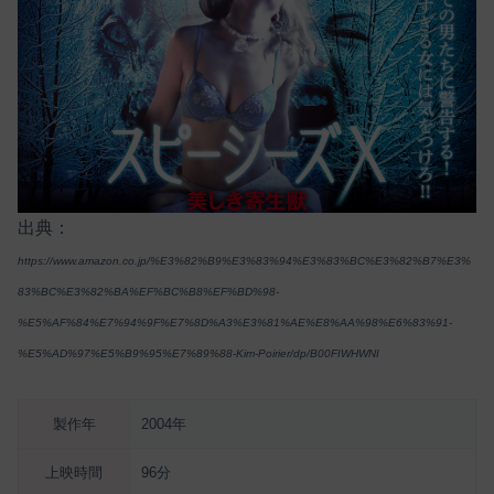
出典：
https://www.amazon.co.jp/%E3%82%B9%E3%83%94%E3%83%BC%E3%82%B7%E3%
83%BC%E3%82%BA%EF%BC%B8%EF%BD%98-
%E5%AF%84%E7%94%9F%E7%8D%A3%E3%81%AE%E8%AA%98%E6%83%91-
%E5%AD%97%E5%B9%95%E7%89%88-Kim-Poirier/dp/B00FIWHWNI
製作年
2004年
上映時間
96分