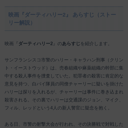
映画『ダーティハリー2』 あらすじ（ストー
リー解説）
映画『
ダーティハリー2
』の
あらすじ
を紹介します。
サンフランシスコ市警のハリー・キャラハン刑事（クリン
ト・イーストウッド）は、売春組織や麻薬組織の幹部に集
中する殺人事件を捜査していた。犯罪者の殺害に肯定的な
意見を持つ、白バイ隊員の同僚チャーリーに疑いを掛けた
ハリーは探りを入れるが、チャーリーは事件に巻き込まれ
殺害される。その裏でハリーは交通課のジョン、マイク、
フィル、レッドという4人の新人警官に疑念を抱く。
ある日、市警の射撃大会が行われ、その決勝戦で対戦した