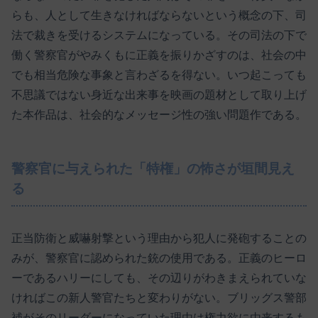
らも、人として生きなければならないという概念の下、司
法で裁きを受けるシステムになっている。その司法の下で
働く警察官がやみくもに正義を振りかざすのは、社会の中
でも相当危険な事象と言わざるを得ない。いつ起こっても
不思議ではない身近な出来事を映画の題材として取り上げ
た本作品は、社会的なメッセージ性の強い問題作である。
警察官に与えられた「特権」の怖さが垣間見え
る
正当防衛と威嚇射撃という理由から犯人に発砲することの
みが、警察官に認められた銃の使用である。正義のヒーロ
ーであるハリーにしても、その辺りがわきまえられていな
ければこの新人警官たちと変わりがない。ブリッグス警部
補がそのリーダーになっていた理由は権力欲に由来するも