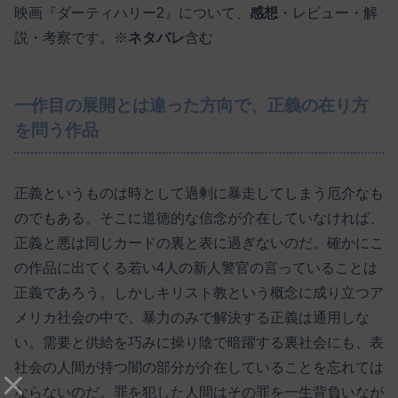
映画『ダーティハリー2』について、
感想
・レビュー・解
説・考察です。※
ネタバレ
含む
一作目の展開とは違った方向で、正義の在り方
を問う作品
正義というものは時として過剰に暴走してしまう厄介なも
のでもある。そこに道徳的な信念が介在していなければ、
正義と悪は同じカードの裏と表に過ぎないのだ。確かにこ
の作品に出てくる若い4人の新人警官の言っていることは
正義であろう。しかしキリスト教という概念に成り立つア
メリカ社会の中で、暴力のみで解決する正義は通用しな
い。需要と供給を巧みに操り陰で暗躍する裏社会にも、表
社会の人間が持つ闇の部分が介在していることを忘れては
ならないのだ。罪を犯した人間はその罪を一生背負いなが