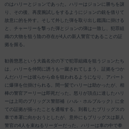
のはハリーとジョンであった。ハリーはジョンに勝ちを譲
り、その後、再度腕試しをするようにジョンの銃を借りて
故意に的を外す。そして外した弾を取り出し鑑識に掛ける
と、チャーリーを撃った弾とジョンの弾は一致し、犯罪組
織の大物を狙う陰の存在が4人の新人警官であることの証
拠を握る。
勧善懲悪という大義名分の下で犯罪組織を狙うジョンたち
は、ハリーを仲間に誘うも一蹴されてしまう。証拠をつか
んだハリーは彼らから命を狙われるようになり、アパート
に爆弾を仕掛けられる。間一髪でハリーは助かったが、相
棒の警官アーリーは即死だった。怒りが頂点に達したハリ
ーは上司のブリッグス警部補（ハル・ホルブルック）に全
ての証拠が揃ったことを通報する。到着したブリッグスの
車で本署に向かおうとしたが、意外にもブリッグスは新人
警官の4人を束ねるリーダーだった。ハリーは車の中で拳