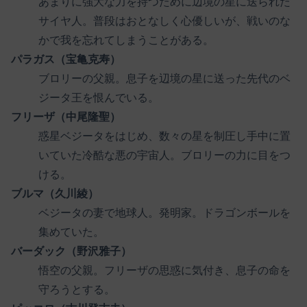
あまりに強大な力を持つために辺境の星に送られた
サイヤ人。普段はおとなしく心優しいが、戦いのな
かで我を忘れてしまうことがある。
パラガス（宝亀克寿）
ブロリーの父親。息子を辺境の星に送った先代のベ
ジータ王を恨んでいる。
フリーザ（中尾隆聖）
惑星ベジータをはじめ、数々の星を制圧し手中に置
いていた冷酷な悪の宇宙人。ブロリーの力に目をつ
ける。
ブルマ（久川綾）
ベジータの妻で地球人。発明家。ドラゴンボールを
集めていた。
バーダック（野沢雅子）
悟空の父親。フリーザの思惑に気付き、息子の命を
守ろうとする。