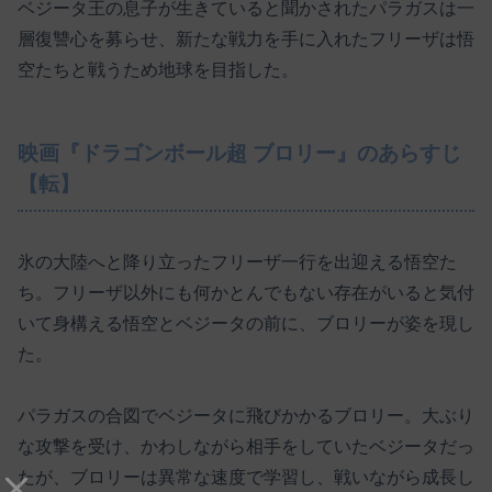
ベジータ王の息子が生きていると聞かされたパラガスは一
層復讐心を募らせ、新たな戦力を手に入れたフリーザは悟
空たちと戦うため地球を目指した。
映画『ドラゴンボール超 ブロリー』のあらすじ
【転】
氷の大陸へと降り立ったフリーザ一行を出迎える悟空た
ち。フリーザ以外にも何かとんでもない存在がいると気付
いて身構える悟空とベジータの前に、ブロリーが姿を現し
た。
パラガスの合図でベジータに飛びかかるブロリー。大ぶり
な攻撃を受け、かわしながら相手をしていたベジータだっ
たが、ブロリーは異常な速度で学習し、戦いながら成長し