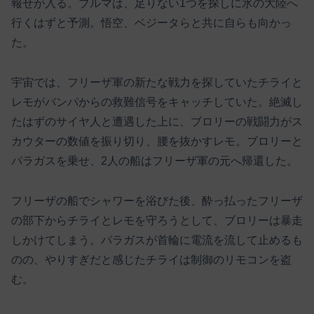
報せが入る。ブルマは、足りない1つを探しに氷の大陸へ
行くはずと予測。悟空、ベジータらと共に自らも向かっ
た。
宇宙では、フリーザ軍の新たな戦力を探していたチライと
レモがバンパからの救難信号をキャッチしていた。絶滅し
たはずのサイヤ人と遭遇した上に、ブロリーの戦闘力がス
カウターの数値を振り切り、腰を抜かすレモ。ブロリーと
パラガスを乗せ、2人の船はフリーザ軍の元へ帰還した。
フリーザの船でシャワーを浴びた後、酔っ払ったフリーザ
の部下からチライとレモを守ろうとして、ブロリーは暴走
しかけてしまう。パラガスが首輪に電流を流して止めるも
のの、やりすぎだと感じたチライは制御のリモコンを盗
む。