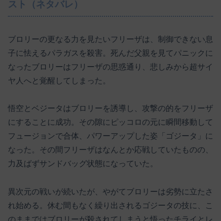
スト（ネタバレ）
ブロリーの更なる力を見たいフリーザは、制御できない息
子に怯えるパラガスを殺害。死んだ父親を見てパニックに
なったブロリーはフリーザの思惑通り、悲しみから超サイ
ヤ人へと覚醒してしまった。
悟空とベジータはブロリーを誘導し、攻撃の的をフリーザ
にすることに成功。その隙にピッコロの元に瞬間移動して
フュージョンで合体、パワーアップした姿「ゴジータ」に
なった。その間フリーザはなんとか応戦していたものの、
力及ばずサンドバッグ状態になっていた。
異次元の戦いが続いたが、やがてブロリーは劣勢に立たさ
れ始める。休む間もなく繰り出されるゴジータの技に、こ
のままではブロリーが殺されてしまうと悟ったチライとレ