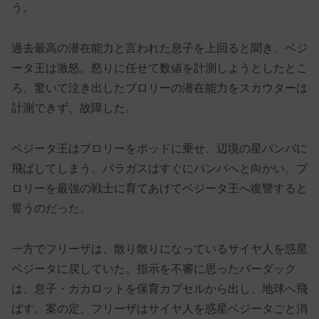
う。
過去最高の潜在能力と言われた息子を上回ると聞き、ベジ
ータ王は激怒。怒りに任せて数値を計測しようとしたとこ
ろ、驚いて泣き出したブロリーの潜在能力をスカウターは
計測できず、故障した。
ベジータ王はブロリーをポッドに乗せ、辺境の星バンパに
飛ばしてしまう。パラガスはすぐにバンパへと向かい、ブ
ロリーを最強の戦士に育てあげてベジータ王へ復讐すると
誓うのだった。
一方でフリーザは、散り散りになっているサイヤ人を惑星
ベジータに戻していた。指示を不審に思ったバーダック
は、息子・カカロットを保育カプセルから出し、地球へ飛
ばす。案の定、フリーザはサイヤ人を惑星ベジータごと消