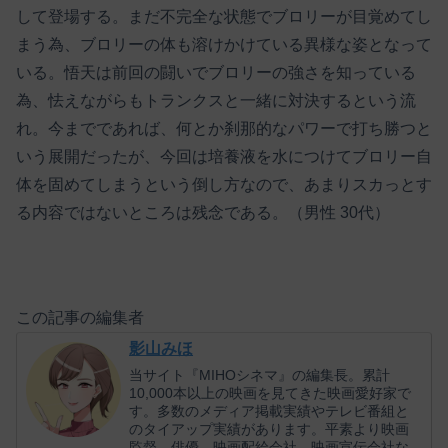
して登場する。まだ不完全な状態でブロリーが目覚めてし
まう為、ブロリーの体も溶けかけている異様な姿となって
いる。悟天は前回の闘いでブロリーの強さを知っている
為、怯えながらもトランクスと一緒に対決するという流
れ。今までであれば、何とか刹那的なパワーで打ち勝つと
いう展開だったが、今回は培養液を水につけてブロリー自
体を固めてしまうという倒し方なので、あまりスカっとす
る内容ではないところは残念である。（男性 30代）
この記事の編集者
影山みほ
当サイト『MIHOシネマ』の編集長。累計
10,000本以上の映画を見てきた映画愛好家で
す。多数のメディア掲載実績やテレビ番組と
のタイアップ実績があります。平素より映画
監督、俳優、映画配給会社、映画宣伝会社な