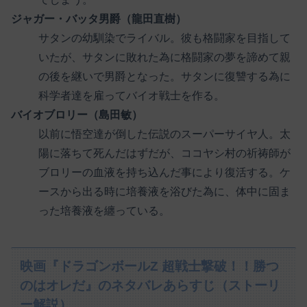
ジャガー・バッタ男爵（龍田直樹）
サタンの幼馴染でライバル。彼も格闘家を目指して
いたが、サタンに敗れた為に格闘家の夢を諦めて親
の後を継いで男爵となった。サタンに復讐する為に
科学者達を雇ってバイオ戦士を作る。
バイオブロリー（島田敏）
以前に悟空達が倒した伝説のスーパーサイヤ人。太
陽に落ちて死んだはずだが、ココヤシ村の祈祷師が
ブロリーの血液を持ち込んだ事により復活する。ケ
ースから出る時に培養液を浴びた為に、体中に固ま
った培養液を纏っている。
映画『ドラゴンボールZ 超戦士撃破！！勝つ
のはオレだ』のネタバレあらすじ（ストーリ
ー解説）