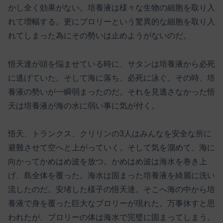
かし全く効果がない。培養液は様々な生物の細胞を取り入
れて増幅する。更にブロリーという驚異的な細胞を取り入
れてしまった為にその勢いは止めようがないのだ。
悟天達が頭を悩ませている時に、サタンは培養液から必死
に逃げていた。そして海に落ち、必死に泳ぐ。その時、培
養液の勢いが一瞬弱まったのだ。それを見逃さなかった悟
天は培養液が海の水に弱い事に気が付く。
悟天、トランクス、クリリンの3人はみんなを安全な所に
避難させて空へと上がっていく。そして気を溜めて、海に
向かってかめはめ波を放つ。かめはめ波は海水を巻き上
げ、島全体を覆った。海水は固まった培養液を綺麗に洗い
流したのだ。安堵した様子の悟天達。そこへ海の中から培
養液で身を覆った巨大なブロリーが現れた。万事休すと思
われたが、ブロリーの体は海水で完璧に固まってしまう。