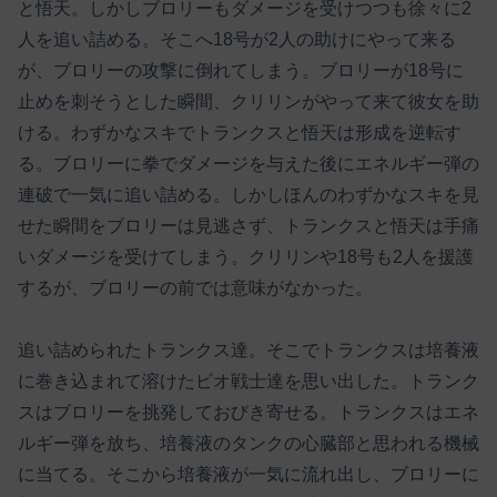
と悟天。しかしブロリーもダメージを受けつつも徐々に2
人を追い詰める。そこへ18号が2人の助けにやって来る
が、ブロリーの攻撃に倒れてしまう。ブロリーが18号に
止めを刺そうとした瞬間、クリリンがやって来て彼女を助
ける。わずかなスキでトランクスと悟天は形成を逆転す
る。ブロリーに拳でダメージを与えた後にエネルギー弾の
連破で一気に追い詰める。しかしほんのわずかなスキを見
せた瞬間をブロリーは見逃さず、トランクスと悟天は手痛
いダメージを受けてしまう。クリリンや18号も2人を援護
するが、ブロリーの前では意味がなかった。
追い詰められたトランクス達。そこでトランクスは培養液
に巻き込まれて溶けたビオ戦士達を思い出した。トランク
スはブロリーを挑発しておびき寄せる。トランクスはエネ
ルギー弾を放ち、培養液のタンクの心臓部と思われる機械
に当てる。そこから培養液が一気に流れ出し、ブロリーに