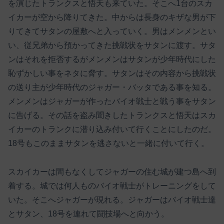
を演じたトランクスと悟天も来ていた。そこへ1台のスカ
イカーが空から降りてきた。中からは長身のキザな男が下
りてきてサタンの屋敷へと入っていく。男はメンメンとい
い、従兄弟から預かってきた挑戦状をサタンに渡す。サタ
ンはそれを拒否するがメンメンはサタンが少年時代にした
恥ずかしい事をネタに脅す。サタンはその内容から挑戦状
の送り主が少年時代のジャガー・バッタである事を知る。
メンメンはジャガーが作ったバイオ戦士と戦う事をサタン
に告げる。その話を盗み聞きしたトランクスと悟天はスカ
イカーのトランクに潜り込み付いて行くことにしたのだ。
18号もこのままサタンを逃さないと一緒に付いて行く。
スカイカーは間もなくしてジャガーの住む城が建つ島へ到
着する。城では何人ものバイオ戦士がトレーニングをして
いた。そこへジャガーが現れる。ジャガーはバイオ戦士達
とサタン、18号を連れて闘技場へと向かう。