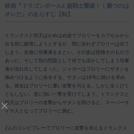
映画『ドラゴンボールZ 超戦士撃破！！勝つのは
オレだ』のあらすじ【転】
トランクスと悟天はかめはめ波でブロリーをカプセルから
出る前に破壊しようとするが、間に合わずブロリーは出て
しまう。全身に培養液をまとい、その姿は怪物そのもので
あった。そして別の問題として何でも溶かしてしまう培養
液が流れ出してしまった。ジャガーはブロリーにサタンを
痛めつけるように命令する。サタンは18号に助けを求め
る。彼女はブロリーに重い攻撃を与える。しかし全くびく
ともしない。逆に強い一撃を受けてしまう。トランクスと
悟天はブロリーの攻撃からサタンを助けると、スーパーサ
イヤ人となってブロリーに挑む。
2人のコンビプレーでブロリーに攻撃を加えるトランクス