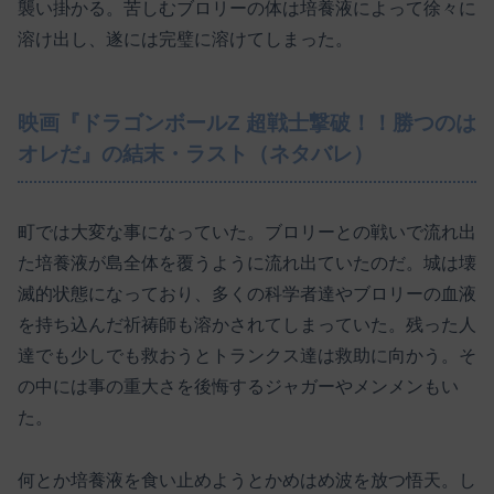
襲い掛かる。苦しむブロリーの体は培養液によって徐々に
溶け出し、遂には完璧に溶けてしまった。
映画『ドラゴンボールZ 超戦士撃破！！勝つのは
オレだ』の結末・ラスト（ネタバレ）
町では大変な事になっていた。ブロリーとの戦いで流れ出
た培養液が島全体を覆うように流れ出ていたのだ。城は壊
滅的状態になっており、多くの科学者達やブロリーの血液
を持ち込んだ祈祷師も溶かされてしまっていた。残った人
達でも少しでも救おうとトランクス達は救助に向かう。そ
の中には事の重大さを後悔するジャガーやメンメンもい
た。
何とか培養液を食い止めようとかめはめ波を放つ悟天。し