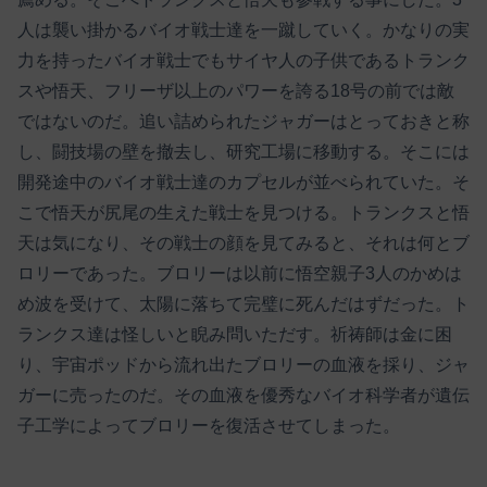
人は襲い掛かるバイオ戦士達を一蹴していく。かなりの実
力を持ったバイオ戦士でもサイヤ人の子供であるトランク
スや悟天、フリーザ以上のパワーを誇る18号の前では敵
ではないのだ。追い詰められたジャガーはとっておきと称
し、闘技場の壁を撤去し、研究工場に移動する。そこには
開発途中のバイオ戦士達のカプセルが並べられていた。そ
こで悟天が尻尾の生えた戦士を見つける。トランクスと悟
天は気になり、その戦士の顔を見てみると、それは何とブ
ロリーであった。ブロリーは以前に悟空親子3人のかめは
め波を受けて、太陽に落ちて完璧に死んだはずだった。ト
ランクス達は怪しいと睨み問いただす。祈祷師は金に困
り、宇宙ポッドから流れ出たブロリーの血液を採り、ジャ
ガーに売ったのだ。その血液を優秀なバイオ科学者が遺伝
子工学によってブロリーを復活させてしまった。