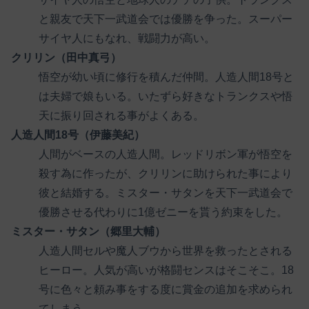
と親友で天下一武道会では優勝を争った。スーパー
サイヤ人にもなれ、戦闘力が高い。
クリリン（田中真弓）
悟空が幼い頃に修行を積んだ仲間。人造人間18号と
は夫婦で娘もいる。いたずら好きなトランクスや悟
天に振り回される事がよくある。
人造人間18号（伊藤美紀）
人間がベースの人造人間。レッドリボン軍が悟空を
殺す為に作ったが、クリリンに助けられた事により
彼と結婚する。ミスター・サタンを天下一武道会で
優勝させる代わりに1億ゼニーを貰う約束をした。
ミスター・サタン（郷里大輔）
人造人間セルや魔人ブウから世界を救ったとされる
ヒーロー。人気が高いが格闘センスはそこそこ。18
号に色々と頼み事をする度に賞金の追加を求められ
てしまう。