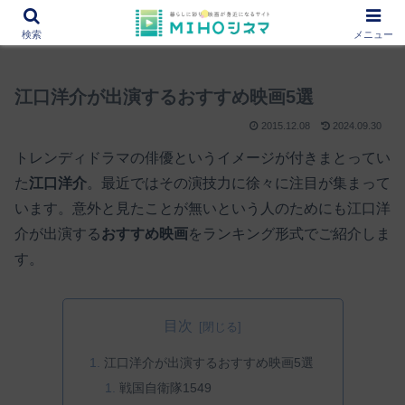
12000作品を紹介！あなたの映画図書館『MIHOシネマ』
検索
メニュー
江口洋介が出演するおすすめ映画5選
2015.12.08
2024.09.30
トレンディドラマの俳優というイメージが付きまとってい
た
江口洋介
。最近ではその演技力に徐々に注目が集まって
います。意外と見たことが無いという人のためにも江口洋
介が出演する
おすすめ映画
をランキング形式でご紹介しま
す。
目次
江口洋介が出演するおすすめ映画5選
戦国自衛隊1549