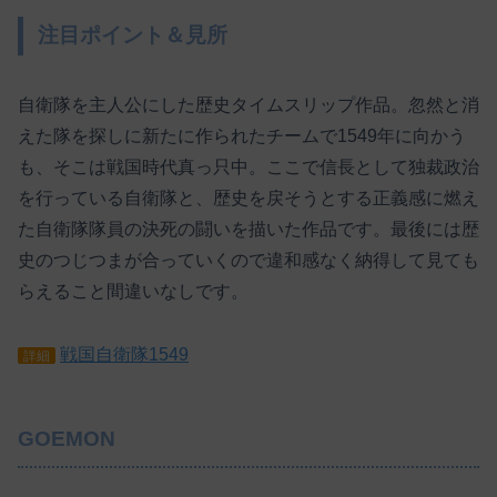
注目ポイント＆見所
自衛隊を主人公にした歴史タイムスリップ作品。忽然と消
えた隊を探しに新たに作られたチームで1549年に向かう
も、そこは戦国時代真っ只中。ここで信長として独裁政治
を行っている自衛隊と、歴史を戻そうとする正義感に燃え
た自衛隊隊員の決死の闘いを描いた作品です。最後には歴
史のつじつまが合っていくので違和感なく納得して見ても
らえること間違いなしです。
戦国自衛隊1549
詳細
GOEMON