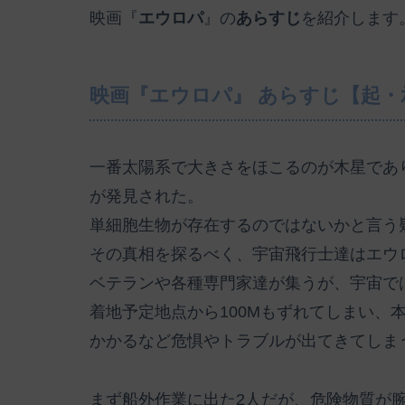
映画『
エウロパ
』の
あらすじ
を紹介します
映画『エウロパ』 あらすじ【起・
一番太陽系で大きさをほこるのが木星であ
が発見された。
単細胞生物が存在するのではないかと言う
その真相を探るべく、宇宙飛行士達はエウ
ベテランや各種専門家達が集うが、宇宙で
着地予定地点から100Mもずれてしまい、
かかるなど危惧やトラブルが出てきてしま
まず船外作業に出た2人だが、危険物質が