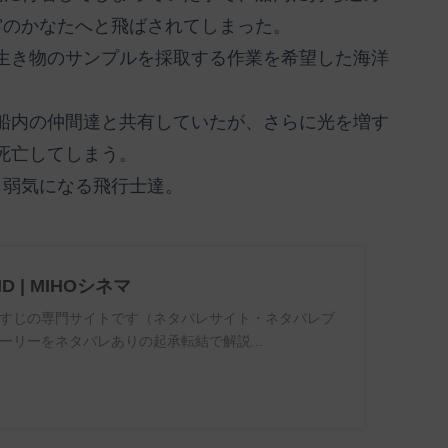
宙のかなたへと飛ばされてしまった。
生き物のサンプルを採取する作業を希望した海洋
船内の仲間達と共有していたが、さらに光を増す
死亡してしまう。
と弱気になる飛行士達。
ND | MIHOシネマ
すじの専門サイトです（ネタバレサイト・ネタバレブ
ーリーをネタバレありの起承転結で解説...