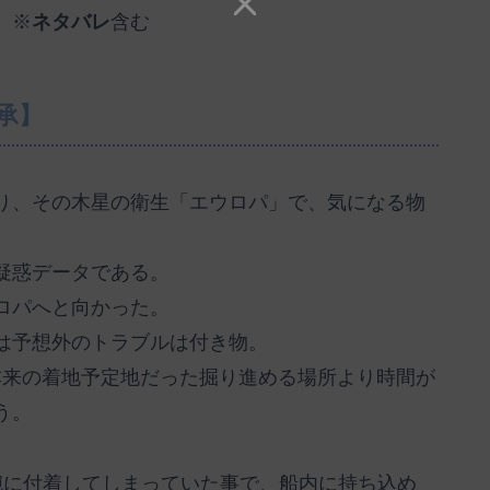
。※
ネタバレ
含む
承】
り、その木星の衛生「エウロパ」で、気になる物
疑惑データである。
ロパへと向かった。
は予想外のトラブルは付き物。
本来の着地予定地だった掘り進める場所より時間が
う。
腕に付着してしまっていた事で、船内に持ち込め