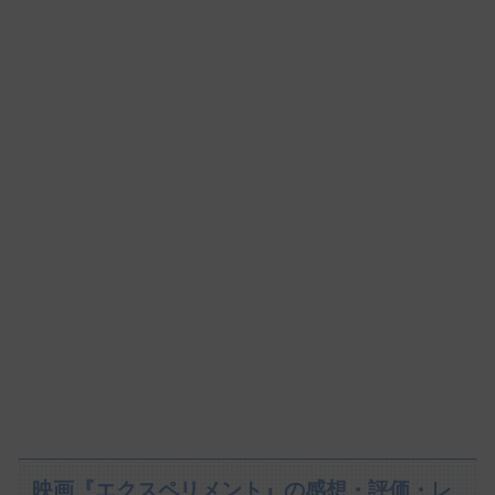
映画『エクスペリメント』の感想・評価・レ