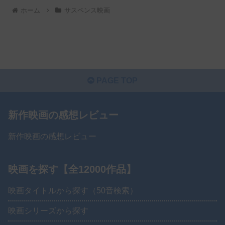
ホーム
サスペンス映画
PAGE TOP
新作映画の感想レビュー
新作映画の感想レビュー
映画を探す【全12000作品】
映画タイトルから探す（50音検索）
映画シリーズから探す