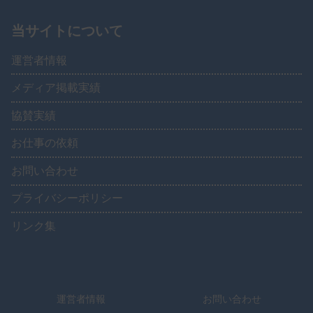
当サイトについて
運営者情報
メディア掲載実績
協賛実績
お仕事の依頼
お問い合わせ
プライバシーポリシー
リンク集
運営者情報
お問い合わせ