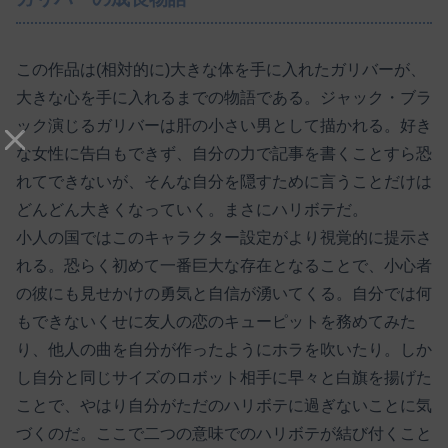
この作品は(相対的に)大きな体を手に入れたガリバーが、
大きな心を手に入れるまでの物語である。ジャック・ブラ
ック演じるガリバーは肝の小さい男として描かれる。好き
な女性に告白もできず、自分の力で記事を書くことすら恐
れてできないが、そんな自分を隠すために言うことだけは
どんどん大きくなっていく。まさにハリボテだ。
小人の国ではこのキャラクター設定がより視覚的に提示さ
れる。恐らく初めて一番巨大な存在となることで、小心者
の彼にも見せかけの勇気と自信が湧いてくる。自分では何
もできないくせに友人の恋のキューピットを務めてみた
り、他人の曲を自分が作ったようにホラを吹いたり。しか
し自分と同じサイズのロボット相手に早々と白旗を揚げた
ことで、やはり自分がただのハリボテに過ぎないことに気
づくのだ。ここで二つの意味でのハリボテが結び付くこと