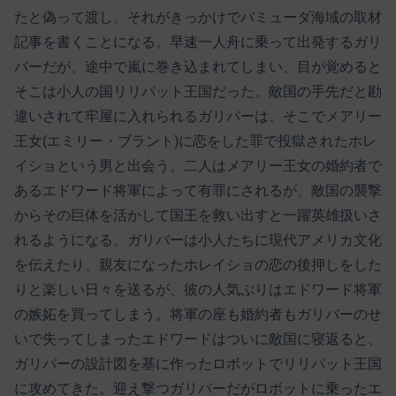
たと偽って渡し、それがきっかけでバミューダ海域の取材
記事を書くことになる。早速一人舟に乗って出発するガリ
バーだが、途中で嵐に巻き込まれてしまい、目が覚めると
そこは小人の国リリパット王国だった。敵国の手先だと勘
違いされて牢屋に入れられるガリバーは、そこでメアリー
王女(エミリー・ブラント)に恋をした罪で投獄されたホレ
イショという男と出会う。二人はメアリー王女の婚約者で
あるエドワード将軍によって有罪にされるが、敵国の襲撃
からその巨体を活かして国王を救い出すと一躍英雄扱いさ
れるようになる。ガリバーは小人たちに現代アメリカ文化
を伝えたり、親友になったホレイショの恋の後押しをした
りと楽しい日々を送るが、彼の人気ぶりはエドワード将軍
の嫉妬を買ってしまう。将軍の座も婚約者もガリバーのせ
いで失ってしまったエドワードはついに敵国に寝返ると、
ガリバーの設計図を基に作ったロボットでリリパット王国
に攻めてきた。迎え撃つガリバーだがロボットに乗ったエ