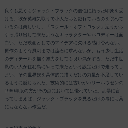
良くも悪くもジャック・ブラックの個性に頼った印象を受
ける。彼が英雄気取りで小人たちと戯れているのを眺めて
いるのは楽しいし、『スクール・オブ・ロック』辺りから
引っ張り出して来たようなキャラクターやパロディーは面
白い。ただ映画としてのアイデアに欠ける感は否めない。
原作のような風刺までは流石に求めないが、もう少し生活
のディテールを描く努力をしても良い気がする。ただ中世
風の小人が住む島にやって来たという設定だけで走ってし
まい、その世界観を具体的に描くだけの力量が不足してい
るように感じられた。技術的には古いがハリーハウゼンの
1960年版の方がその点においては優れていた。乱暴に言
ってしまえば、ジャック・ブラックを見るだけの毒にも薬
にもならない作品だ。