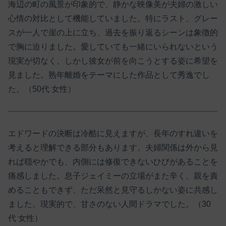
海辺の町の風景が印象的で、静かな映像美が夫婦の激しい
心情の対比として機能していました。特にラスト、グレー
スが一人で崖の上に立ち、過去を振り返るシーンは象徴的
で胸に迫りました。愛していても一緒にいられないという
現実が切なく、しかし彼女が前を向こうとする姿に希望を
見ました。熟年離婚をテーマにした作品として秀逸でし
た。（50代 女性）
エドワードの決断は冷酷に見えますが、長年のすれ違いを
考えると理解できる部分もあります。夫婦関係は外から見
れば穏やかでも、内側には修復できないひびがあることを
痛感しました。息子ジェイミーの立場がまた辛く、親を責
めることもできず、ただ呆然と見守るしかない姿に共感し
ました。現実的で、甘さのない人間ドラマでした。（30
代 女性）