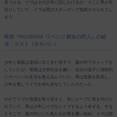
見つける。イヴはその少年に話しかけるが、そこに男が先
回りしていて、イヴは再びスタンガンで気絶させられてし
まう。
映画『REVENGE リベンジ 鮮血の狩人』の結
末・ラスト（ネタバレ）
少年と母親は冒頭に出てきた母子で、森の中でキャンプを
していたが、母親は文明社会を嫌い、自分の息子に強制的
にサバイバル生活を教え込んでいた。男は母親を殺害し、
少年を脅してイヴを待ち伏せしていたのだった。
やがてイヴが意識を取り戻すと、首にロープに巻き付けら
れていて、男は少年にイヴをレイプするよう命ずる。する
とそこで、森の中にいた鳥たちが男を襲い始め、イヴは隙