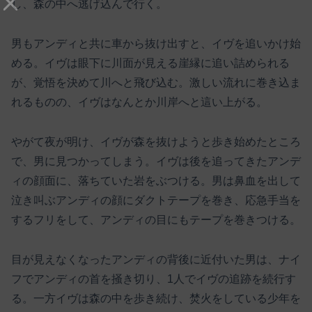
し、森の中へ逃げ込んで行く。
男もアンディと共に車から抜け出すと、イヴを追いかけ始
める。イヴは眼下に川面が見える崖縁に追い詰められる
が、覚悟を決めて川へと飛び込む。激しい流れに巻き込ま
れるものの、イヴはなんとか川岸へと這い上がる。
やがて夜が明け、イヴが森を抜けようと歩き始めたところ
で、男に見つかってしまう。イヴは後を追ってきたアンデ
ィの顔面に、落ちていた岩をぶつける。男は鼻血を出して
泣き叫ぶアンディの顔にダクトテープを巻き、応急手当を
するフリをして、アンディの目にもテープを巻きつける。
目が見えなくなったアンディの背後に近付いた男は、ナイ
フでアンディの首を掻き切り、1人でイヴの追跡を続行す
る。一方イヴは森の中を歩き続け、焚火をしている少年を