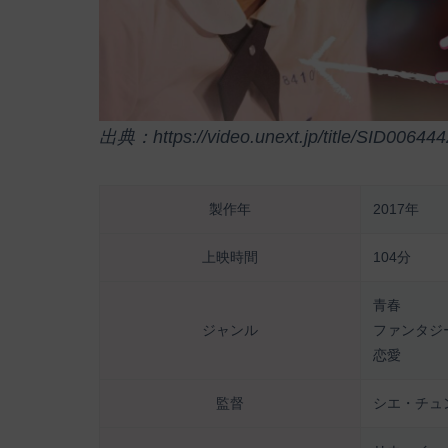
出典：https://video.unext.jp/title/SID006444
製作年
2017年
上映時間
104分
青春
ジャンル
ファンタジ
恋愛
監督
シエ・チュ