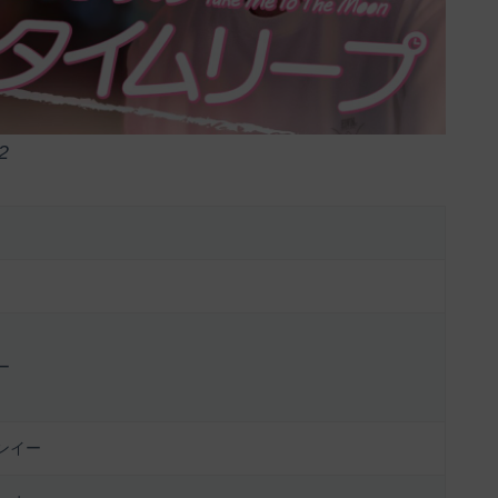
2
ー
ンイー