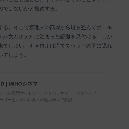
のではないかと推察する。
する。そこで管理人の部屋から鍵を盗んでポール
ルが女とホテルに泊まった証拠を見付ける。しか
来てしまい、キャロルは慌ててベッドの下に隠れ
いてしまう。
ND | MIHOシネマ
すじの専門サイトです（ネタバレサイト・ネタバレブ
ーリーをネタバレありの起承転結で解説...