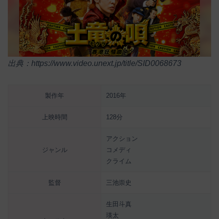
出典：https://www.video.unext.jp/title/SID0068673
製作年
2016年
上映時間
128分
アクション
ジャンル
コメディ
クライム
監督
三池崇史
生田斗真
瑛太