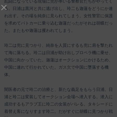
乱闘になっている現場に兜が率いる警察官たちがやってく
る。日浦は黒河と共に逃げ出し、玲二も迦蓮をどうにか連
れ出す。その場を純奈に見られてしまう。女性警官に保護
を求めてパトカーに乗り込む迦蓮だったがそれは胡蝶だっ
た。またもや迦蓮は攫われてしまう。
玲二は兜に見つかり、純奈を人質にするも兜に肩を撃たれ
て海に落ちる。玲二は日浦が助け出しプロペラ機に乗せ、
中国に向かっていた。迦蓮はオークションにかけるため、
中国に連れて行かれていた。ガス欠で中国に墜落する機
体。
闇医者の元で玲二の治療と、新たな義足をもらう日浦。日
浦と玲二は変装してオークション会場へ潜入する。潜入に
成功するもアラブ王に玲二の女装がバレる。タキシードに
着替え客になりすます玲二。だがすぐに胡蝶に見つかり戦