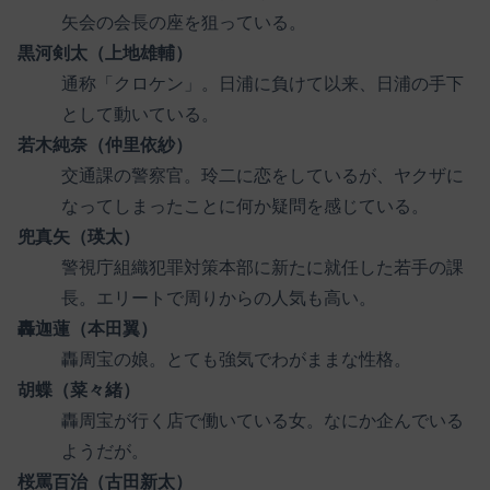
矢会の会長の座を狙っている。
黒河剣太（上地雄輔）
通称「クロケン」。日浦に負けて以来、日浦の手下
として動いている。
若木純奈（仲里依紗）
交通課の警察官。玲二に恋をしているが、ヤクザに
なってしまったことに何か疑問を感じている。
兜真矢（瑛太）
警視庁組織犯罪対策本部に新たに就任した若手の課
長。エリートで周りからの人気も高い。
轟迦蓮（本田翼）
轟周宝の娘。とても強気でわがままな性格。
胡蝶（菜々緒）
轟周宝が行く店で働いている女。なにか企んでいる
ようだが。
桜罵百治（古田新太）