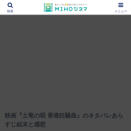
12000作品を紹介！あなたの映画図書館『MIHOシネマ』
検索
メニュー
映画『土竜の唄 香港狂騒曲』のネタバレあら
すじ結末と感想