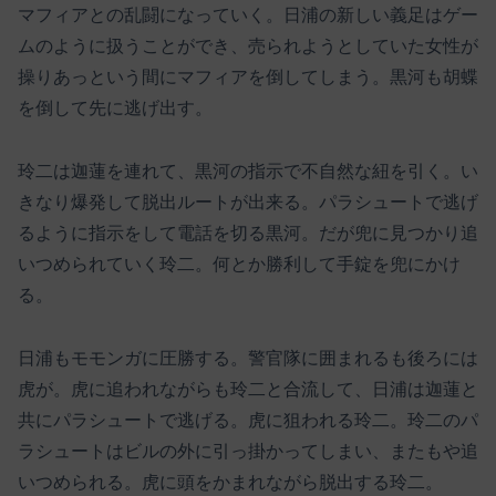
マフィアとの乱闘になっていく。日浦の新しい義足はゲー
ムのように扱うことができ、売られようとしていた女性が
操りあっという間にマフィアを倒してしまう。黒河も胡蝶
を倒して先に逃げ出す。
玲二は迦蓮を連れて、黒河の指示で不自然な紐を引く。い
きなり爆発して脱出ルートが出来る。パラシュートで逃げ
るように指示をして電話を切る黒河。だが兜に見つかり追
いつめられていく玲二。何とか勝利して手錠を兜にかけ
る。
日浦もモモンガに圧勝する。警官隊に囲まれるも後ろには
虎が。虎に追われながらも玲二と合流して、日浦は迦蓮と
共にパラシュートで逃げる。虎に狙われる玲二。玲二のパ
ラシュートはビルの外に引っ掛かってしまい、またもや追
いつめられる。虎に頭をかまれながら脱出する玲二。