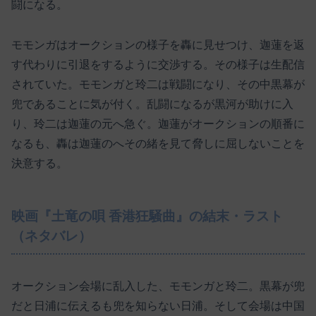
闘になる。
モモンガはオークションの様子を轟に見せつけ、迦蓮を返
す代わりに引退をするように交渉する。その様子は生配信
されていた。モモンガと玲二は戦闘になり、その中黒幕が
兜であることに気が付く。乱闘になるが黒河が助けに入
り、玲二は迦蓮の元へ急ぐ。迦蓮がオークションの順番に
なるも、轟は迦蓮のへその緒を見て脅しに屈しないことを
決意する。
映画『土竜の唄 香港狂騒曲』の結末・ラスト
（ネタバレ）
オークション会場に乱入した、モモンガと玲二。黒幕が兜
だと日浦に伝えるも兜を知らない日浦。そして会場は中国