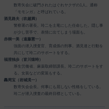
数寄矢会に破門されたはぐれヤクザの1人。通称
「モモンガ」と呼ばれている。
酒見路夫（吹越満）
警察署の署長。玲二を土竜にした任命した。隠し事
が少し苦手で、表情に出てしまう場面も。
赤桐一美（遠藤憲一）
強面の潜入捜査官、育成係の刑事。酒見達と行動を
共にして玲二のサポートをする。
福澄独歩（皆川猿時）
厚生労働省、麻薬取締部課長。玲二のサポートをす
る。女装などの変装もする。
轟周宝（岩城滉一）
数寄矢会会長。何事にも屈しない性格をしている。
玲二が潜入捜査の最終目標としている。