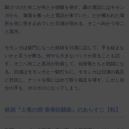
駆けつけた玲二が何とか胡蝶を倒す。轟の電話にはモモン
ガから、迦蓮を攫ったと電話が来ていた。だが攫われた場
所を先に突き止めていた日浦が現れる。そこへ向かう玲二
と黒河。
モモンガは破門になった経緯を日浦に話して、手を組まな
いかと言うが断る。何やら大きなバックが居ることも話
す。そこへ玲二と黒河が到着して、仙骨竜たちと戦闘にな
る。日浦はモモンガと一騎打ちに。モモンガは日浦の義足
に対抗し、ナットを指にはめて殴り義足を壊す。しかし自
分の手も、ボロボロになってしまう。
映画『土竜の唄 香港狂騒曲』のあらすじ【転】