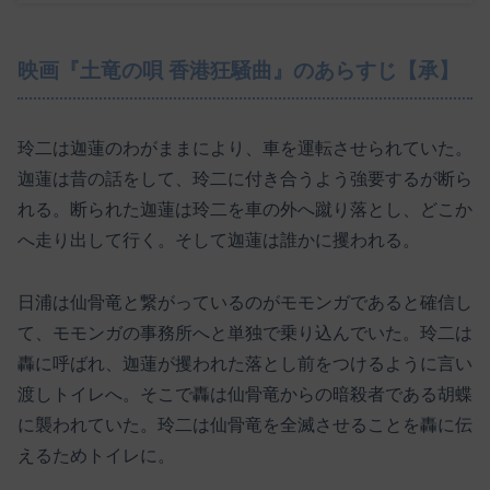
映画『土竜の唄 香港狂騒曲』のあらすじ【承】
玲二は迦蓮のわがままにより、車を運転させられていた。
迦蓮は昔の話をして、玲二に付き合うよう強要するが断ら
れる。断られた迦蓮は玲二を車の外へ蹴り落とし、どこか
へ走り出して行く。そして迦蓮は誰かに攫われる。
日浦は仙骨竜と繋がっているのがモモンガであると確信し
て、モモンガの事務所へと単独で乗り込んでいた。玲二は
轟に呼ばれ、迦蓮が攫われた落とし前をつけるように言い
渡しトイレへ。そこで轟は仙骨竜からの暗殺者である胡蝶
に襲われていた。玲二は仙骨竜を全滅させることを轟に伝
えるためトイレに。