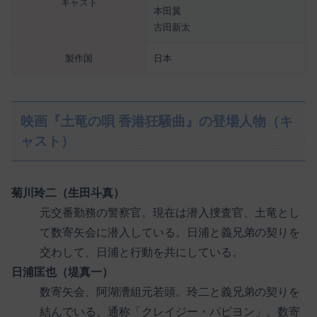
キャスト
本田翼
古田新太
製作国
日本
映画『土竜の唄 香港狂騒曲』の登場人物（キ
ャスト）
菊川玲二（生田斗真）
元交番勤務の警察官。現在は潜入捜査官、土竜とし
て数寄矢会に潜入している。日浦と義兄弟の契りを
交わして、日浦と行動を共にしている。
日浦匡也（堤真一）
数寄矢会、阿湖漕組元若頭。玲二と義兄弟の契りを
結んでいる。通称「クレイジー・パピヨン」。数寄