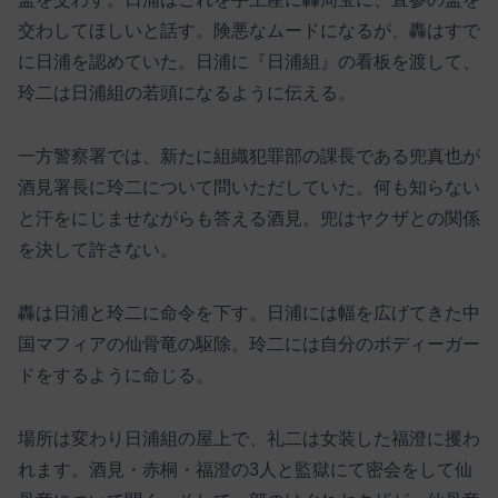
交わしてほしいと話す。険悪なムードになるが、轟はすで
に日浦を認めていた。日浦に『日浦組』の看板を渡して、
玲二は日浦組の若頭になるように伝える。
一方警察署では、新たに組織犯罪部の課長である兜真也が
酒見署長に玲二について問いただしていた。何も知らない
と汗をにじませながらも答える酒見。兜はヤクザとの関係
を決して許さない。
轟は日浦と玲二に命令を下す。日浦には幅を広げてきた中
国マフィアの仙骨竜の駆除。玲二には自分のボディーガー
ドをするように命じる。
場所は変わり日浦組の屋上で、礼二は女装した福澄に攫わ
れます。酒見・赤桐・福澄の3人と監獄にて密会をして仙