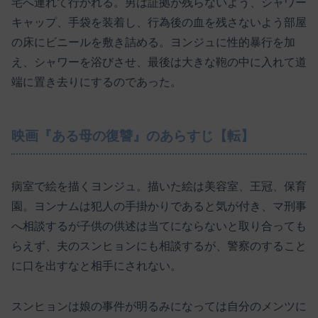
宅へ連れて行かれる。男は証拠が残らないよう、シャワー
キャップ、手袋を装着し、行為後の血を残さないよう部屋
の床にビニールを敷き詰める。ヨンジュに性的暴行を加
え、シャワーを浴びさせ、最後は大きな鞄の中に入れて道
端に置き去りにするのであった。
映画『ある母の復讐』のあらすじ【転】
病室で絵を描くヨンジュ。描いた絵は美容室、王冠、保育
園。ヨンナムは犯人の手掛かりであると気が付き、マ刑事
へ相談するが子供の供述は当てにならないと取り合っても
らえず、夫のスンヒョンにも相談するが、警察のすること
に口を出すなと相手にされない。
スンヒョンは娘の事件が明るみになっては自分のメンツに