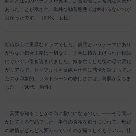
静さと狂気のバランスが見事。加害者側にも複雑な背景が
あったことが示され、単純な勧善懲悪では終わらないのが
良かったです。（20代 女性）
期待以上に重厚なドラマでした。復讐というテーマにあり
がちなご都合主義は一切なく、丁寧に積み上げられた物語
にぐいぐい引き込まれました。娘を亡くした後の母の変化
がリアルで、セリフよりも目線や仕草に感情が詰まってい
たのが印象的。ラストシーンの静けさには、鳥肌が立ちま
した。（50代 男性）
「真実を知ることが本当に救いになるのか」――そう問い
かけてくる作品でした。事件の真相を追うにつれて、母親
の表情がどんどん変わっていくのが痛々しくもリアル。社