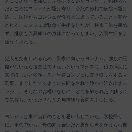
太ももから血を流し、ふらふらと歩くヨンジュ。倒れ込ん
だところにヨンナムが駆け寄り、必死の形相で病院へ駆け
込む。医師からヨンジュが性被害に遭っていることを聞か
される。ヨンジュは緊急で手術をしたが、将来子供を産め
ず、排便も器具頼りの身体になってしまい、入院生活を余
儀なくされる。
犯人を突き止めるため、警察に向かうヨンナム。強姦の証
拠がないなら捜査はできないというマ刑事に、娘の病院に
来てほしいと依頼する。早速ヨンジュに聞き取りをするマ
刑事。まくしたてるように質問をされて静かに泣き出すヨ
ンジュ。そんなのお構いなしに、どこを触られた？触られ
て気持ちよかった？などの無神経な質問をぶつける。
ヨンジュは事件当日のことを思い出していた。学校帰り
に、車の中から、母の知り合いだと男から声をかけられ自