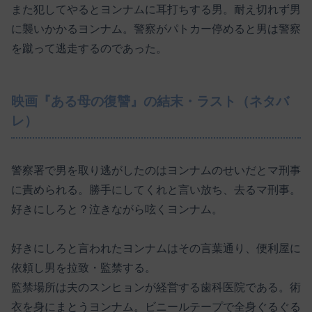
また犯してやるとヨンナムに耳打ちする男。耐え切れず男
に襲いかかるヨンナム。警察がパトカー停めると男は警察
を蹴って逃走するのであった。
映画『ある母の復讐』の結末・ラスト（ネタバ
レ）
警察署で男を取り逃がしたのはヨンナムのせいだとマ刑事
に責められる。勝手にしてくれと言い放ち、去るマ刑事。
好きにしろと？泣きながら呟くヨンナム。
好きにしろと言われたヨンナムはその言葉通り、便利屋に
依頼し男を拉致・監禁する。
監禁場所は夫のスンヒョンが経営する歯科医院である。術
衣を身にまとうヨンナム。ビニールテープで全身ぐるぐる