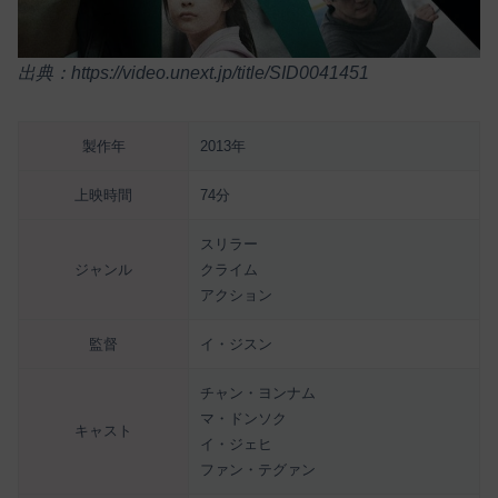
出典：https://video.unext.jp/title/SID0041451
製作年
2013年
上映時間
74分
スリラー
ジャンル
クライム
アクション
監督
イ・ジスン
チャン・ヨンナム
マ・ドンソク
キャスト
イ・ジェヒ
ファン・テグァン