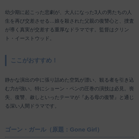
幼少期に起こった悲劇が、大人になった3人の男たちの人
生を再び交差させる…娘を殺された父親の復讐心と、捜査
が導く真実が交差する重厚なドラマです。監督はクリン
ト・イーストウッド。
ここがおすすめ！
静かな演出の中に張り詰めた空気が漂い、観る者を引き込
む力が強い。特にショーン・ペンの圧巻の演技は必見。喪
失、復讐、赦しといったテーマが『ある母の復讐』と通じ
る深い人間ドラマです。
ゴーン・ガール（原題：Gone Girl）