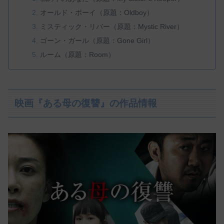
オールド・ボーイ（原題：Oldboy）
ミスティック・リバー（原題：Mystic River）
ゴーン・ガール（原題：Gone Girl）
ルーム（原題：Room）
映画『ある母の復讐』の作品情報