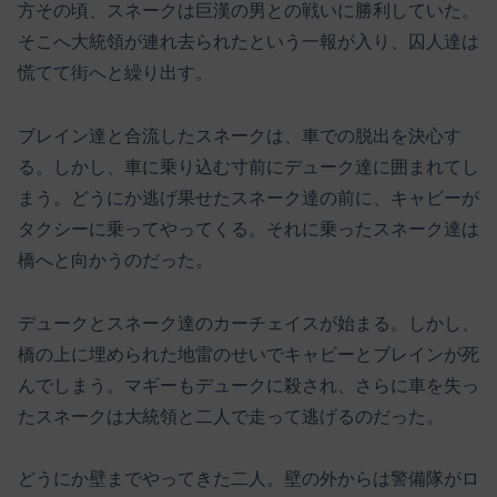
方その頃、スネークは巨漢の男との戦いに勝利していた。
そこへ大統領が連れ去られたという一報が入り、囚人達は
慌てて街へと繰り出す。
ブレイン達と合流したスネークは、車での脱出を決心す
る。しかし、車に乗り込む寸前にデューク達に囲まれてし
まう。どうにか逃げ果せたスネーク達の前に、キャビーが
タクシーに乗ってやってくる。それに乗ったスネーク達は
橋へと向かうのだった。
デュークとスネーク達のカーチェイスが始まる。しかし、
橋の上に埋められた地雷のせいでキャビーとブレインが死
んでしまう。マギーもデュークに殺され、さらに車を失っ
たスネークは大統領と二人で走って逃げるのだった。
どうにか壁までやってきた二人。壁の外からは警備隊がロ