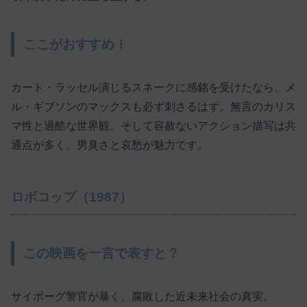
ここがおすすめ！
カート・ラッセル演じるスネークに感銘を受けたなら、メ
ル・ギブソンのマックスも必ず刺さるはず。無言のカリス
マ性と過酷な世界観、そして容赦ないアクション描写は共
通点が多く、男臭さと哀愁が魅力です。
ロボコップ（1987）
この映画を一言で表すと？
サイボーグ警官が暴く、腐敗した近未来社会の真実。