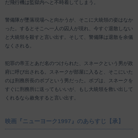
だ飛行機は監獄内へと不時着してしまう。
警備隊が墜落現場へと向かうが、そこに大統領の姿はなか
った。するとそこへ一人の囚人が現れ、今すぐ退散しない
と大統領を殺すと言い出す。そして、警備隊は退散を余儀
なくされる。
犯罪の帝王とあだ名のつけられた、スネークという男が政
府に呼び出される。スネークが部屋に入ると、そこにいた
のは刑務所長のボブという男だった。ボブは、スネークを
すぐに刑務所に送ってもいいが、もし大統領を救い出して
くれるなら赦免すると言い出す。
映画『ニューヨーク1997』のあらすじ【承】