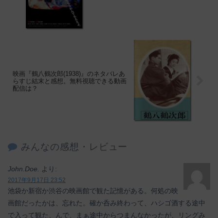
映画『鶴八鶴次郎(1938)』のネタバレあ
らすじ結末と感想。無料視聴できる動画
配信は？
みんなの感想・レビュー
John.Doe.
より:
2017年9月17日 23:52
池袋か新宿か渋谷の映画館で観た記憶がある。何処の映
画館だったかは、忘れた。確か呑み終わって、ハシゴ酒する途中
で入って観た、んで、まぁ途中からつまんなかったが、リングみ