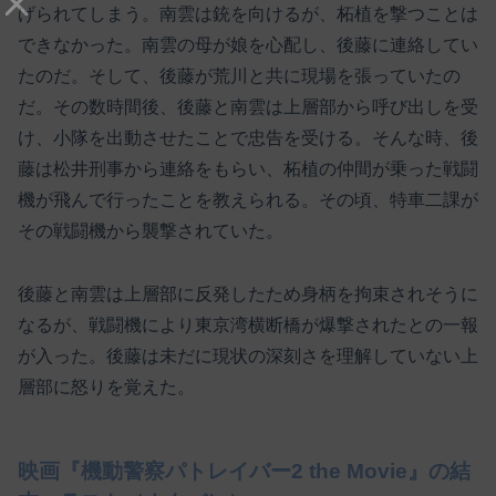
げられてしまう。南雲は銃を向けるが、柘植を撃つことは
できなかった。南雲の母が娘を心配し、後藤に連絡してい
たのだ。そして、後藤が荒川と共に現場を張っていたの
だ。その数時間後、後藤と南雲は上層部から呼び出しを受
け、小隊を出動させたことで忠告を受ける。そんな時、後
藤は松井刑事から連絡をもらい、柘植の仲間が乗った戦闘
機が飛んで行ったことを教えられる。その頃、特車二課が
その戦闘機から襲撃されていた。
後藤と南雲は上層部に反発したため身柄を拘束されそうに
なるが、戦闘機により東京湾横断橋が爆撃されたとの一報
が入った。後藤は未だに現状の深刻さを理解していない上
層部に怒りを覚えた。
映画『機動警察パトレイバー2 the Movie』の結