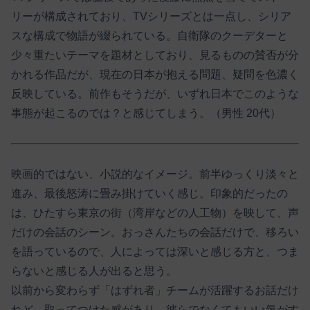
リーが構成されており、TVシリーズとは一点し、シリア
スな構成で物語が綴られている。自衛隊のクーデターと
少々重たいテーマを題材としており、見るものの賛否が分
かれる作品だが、現在の日本が抱える問題、疑問を色濃く
反映している。前作もそうだが、いずれ日本でこのような
事態が起こるのでは？と感じてしまう。（男性 20代）
映画的ではない、小説的なイメージ。前半ゆっくり淡々と
進み、最後怒涛に畳み掛けていく感じ。印象的だったの
は、ひたすら東京の街（湾岸などの人工物）を映して、声
だけの会話のシーン。おっさんたちの会話だけで、移ろい
を語っているので、人によっては深いと感じる方と、つま
らないと感じる人が出ると思う。
以前から変わらず「はずれ者」チームが活躍するお話だけ
れど、取ってつけた感があり、彼らでなくてもいい気がす