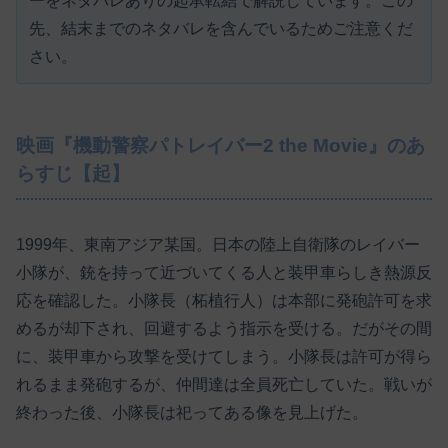
ーをネタバレありの起承転結で解説しています。この
先、結末までのネタバレを含んでいるためご注意くだ
さい。
映画『機動警察パトレイバー2 the Movie』のあ
らすじ【起】
1999年、東南アジア某国。日本の陸上自衛隊のレイバー
小隊が、銃を持って近づいてくる人と装甲車らしき熱源反
応を確認した。小隊長（柘植行人）は本部に発砲許可を求
めるが却下され、回避するよう指示を受ける。だがその間
に、装甲車から攻撃を受けてしまう。小隊長は許可が得ら
れるまま発砲するが、仲間達は全員死亡していた。戦いが
終わった後、小隊長は祀ってある像を見上げた。