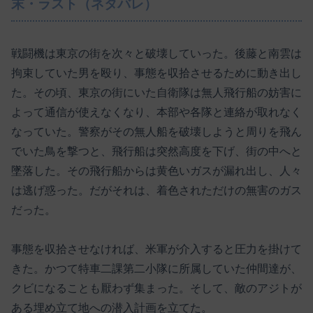
末・ラスト（ネタバレ）
戦闘機は東京の街を次々と破壊していった。後藤と南雲は
拘束していた男を殴り、事態を収拾させるために動き出し
た。その頃、東京の街にいた自衛隊は無人飛行船の妨害に
よって通信が使えなくなり、本部や各隊と連絡が取れなく
なっていた。警察がその無人船を破壊しようと周りを飛ん
でいた鳥を撃つと、飛行船は突然高度を下げ、街の中へと
墜落した。その飛行船からは黄色いガスが漏れ出し、人々
は逃げ惑った。だがそれは、着色されただけの無害のガス
だった。
事態を収拾させなければ、米軍が介入すると圧力を掛けて
きた。かつて特車二課第二小隊に所属していた仲間達が、
クビになることも厭わず集まった。そして、敵のアジトが
ある埋め立て地への潜入計画を立てた。