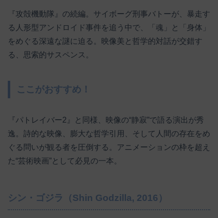
『攻殻機動隊』の続編。サイボーグ刑事バトーが、暴走す
る人形型アンドロイド事件を追う中で、「魂」と「身体」
をめぐる深遠な謎に迫る。映像美と哲学的対話が交錯す
る、思索的サスペンス。
ここがおすすめ！
『パトレイバー2』と同様、映像の“静寂”で語る演出が秀
逸。詩的な映像、膨大な哲学引用、そして人間の存在をめ
ぐる問いが観る者を圧倒する。アニメーションの枠を超え
た“芸術映画”として必見の一本。
シン・ゴジラ（Shin Godzilla, 2016）