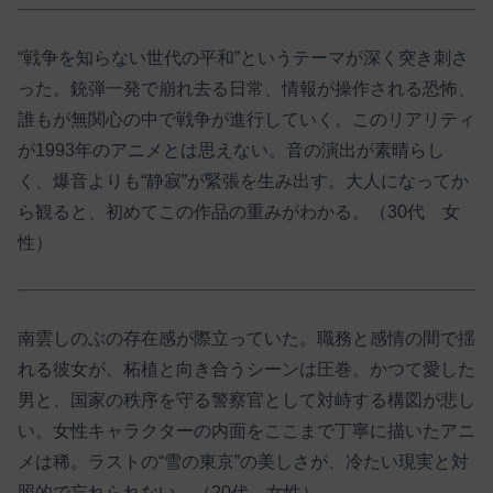
“戦争を知らない世代の平和”というテーマが深く突き刺さ
った。銃弾一発で崩れ去る日常、情報が操作される恐怖、
誰もが無関心の中で戦争が進行していく。このリアリティ
が1993年のアニメとは思えない。音の演出が素晴らし
く、爆音よりも“静寂”が緊張を生み出す。大人になってか
ら観ると、初めてこの作品の重みがわかる。（30代 女
性）
南雲しのぶの存在感が際立っていた。職務と感情の間で揺
れる彼女が、柘植と向き合うシーンは圧巻。かつて愛した
男と、国家の秩序を守る警察官として対峙する構図が悲し
い。女性キャラクターの内面をここまで丁寧に描いたアニ
メは稀。ラストの“雪の東京”の美しさが、冷たい現実と対
照的で忘れられない。（20代 女性）