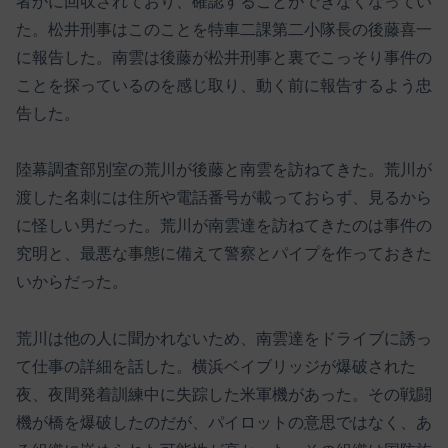
者かに回収されており、確認することができなくなってい
た。松井刑事はこのことを特車二課第二小隊長の後藤喜一
に報告した。南雲は後藤が松井刑事と裏でこっそり事件の
ことを探っているのを感じ取り、動く前に報告するよう忠
告した。
陸幕調査部別室の荒川が後藤と南雲を訪ねてきた。荒川が
渡した名刺には住所や電話番号が載っておらず、見るから
に怪しい男だった。荒川が南雲達を訪ねてきたのは事件の
究明と、最悪な事態に備えて警察とパイプを作っておきた
いからだった。
荒川は他の人に聞かれないため、南雲達をドライブに誘っ
て仕事の詳細を話した。横浜ベイブリッジが爆破された
夜、夜間発着訓練中に失踪した米軍機があった。その戦闘
機が橋を爆破したのだが、パイロットの意思ではなく、あ