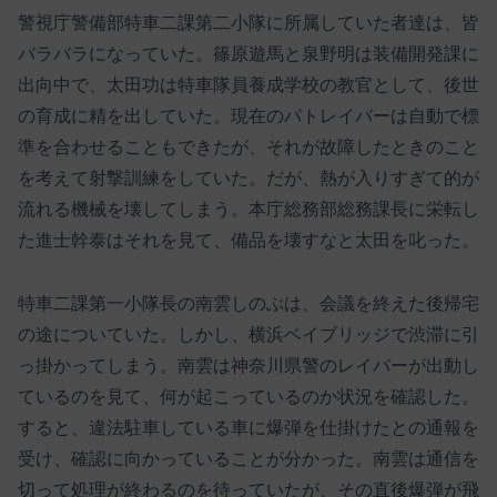
警視庁警備部特車二課第二小隊に所属していた者達は、皆
バラバラになっていた。篠原遊馬と泉野明は装備開発課に
出向中で、太田功は特車隊員養成学校の教官として、後世
の育成に精を出していた。現在のパトレイバーは自動で標
準を合わせることもできたが、それが故障したときのこと
を考えて射撃訓練をしていた。だが、熱が入りすぎて的が
流れる機械を壊してしまう。本庁総務部総務課長に栄転し
た進士幹泰はそれを見て、備品を壊すなと太田を叱った。
特車二課第一小隊長の南雲しのぶは、会議を終えた後帰宅
の途についていた。しかし、横浜ベイブリッジで渋滞に引
っ掛かってしまう。南雲は神奈川県警のレイバーが出動し
ているのを見て、何が起こっているのか状況を確認した。
すると、違法駐車している車に爆弾を仕掛けたとの通報を
受け、確認に向かっていることが分かった。南雲は通信を
切って処理が終わるのを待っていたが、その直後爆弾が飛