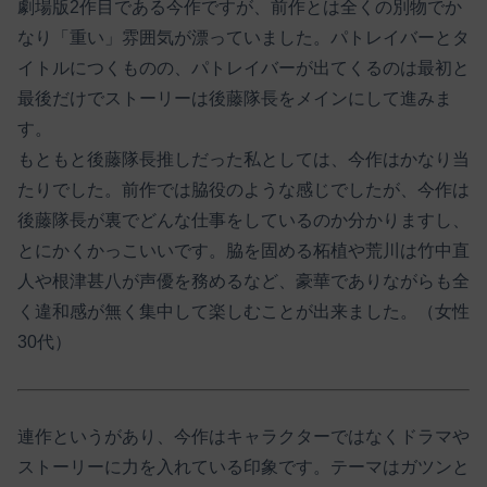
劇場版2作目である今作ですが、前作とは全くの別物でか
なり「重い」雰囲気が漂っていました。パトレイバーとタ
イトルにつくものの、パトレイバーが出てくるのは最初と
最後だけでストーリーは後藤隊長をメインにして進みま
す。
もともと後藤隊長推しだった私としては、今作はかなり当
たりでした。前作では脇役のような感じでしたが、今作は
後藤隊長が裏でどんな仕事をしているのか分かりますし、
とにかくかっこいいです。脇を固める柘植や荒川は竹中直
人や根津甚八が声優を務めるなど、豪華でありながらも全
く違和感が無く集中して楽しむことが出来ました。（女性
30代）
連作というがあり、今作はキャラクターではなくドラマや
ストーリーに力を入れている印象です。テーマはガツンと