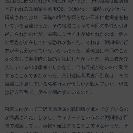
る組織に嵌められた可能性が高かった。その組織は国防族
と言われる政治家や幕僚OB、米軍内の一部勢力などから
構成されており、軍備の増強を図らない日本に危機感を抱
いている者達だった。その組織によって今回の事件が引き
起こされたのだが、実際にミサイルが放たれたのは、個人
の意思が介在している恐れがあった。それは、戦闘機の行
方が今も分かっていないからだった。幕僚達は今回のこと
を公表して自衛隊の疑惑を払拭したかったが、第三者が介
入しているのは想像でしかなく、何も証拠がないので発表
することができなかった。荒川達陸幕調査部別室は、その
組織に所属している柘植行人が怪しいと睨んでいた。現在
は行方不明で、所在が掴めずにいるのだ。
東京に向かって三沢基地所属の戦闘機が飛んできているの
が確認された。しかし、ウィザードという名の戦闘機が目
視で確認しても、実物を確認することはできなかった。そ