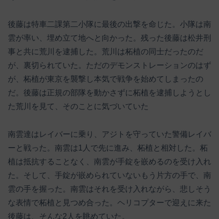
後藤は特車二課第二小隊に最後の出撃を命じた。小隊は南
雲が率い、埋め立て地へと向かった。残った後藤は松井刑
事と共に荒川を逮捕した。荒川は柘植の同士だったのだ
が、裏切られていた。ただのデモンストレーションのはず
が、柘植が東京を襲撃し本気で戦争を始めてしまったの
だ。後藤は正規の部隊を動かさずに柘植を逮捕しようとし
た荒川を見て、そのことに気づいていた
南雲達はレイバーに乗り、アジトを守っていた警備レイバ
ーと戦った。南雲は1人で先に進み、柘植と相対した。柘
植は抵抗することなく、南雲が手錠を嵌めるのを受け入れ
た。そして、手錠が嵌められていないもう片方の手で、南
雲の手を握った。南雲はそれを受け入れながら、悲しそう
な表情で柘植と見つめ合った。ヘリコプターで迎えに来た
後藤は、そんな2人を眺めていた。