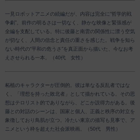
一見ロボットアニメの続編だが、内容は完全に“哲学的戦
争劇”。前作の明るさは一切なく、静かな映像と緊張感が
全編を支配している。特に後藤と南雲の関係性に漂う空気
が切なく、人間の信念と責任の重さを感じた。戦争を知ら
ない時代の“平和の危うさ”を真正面から描いた、今なお考
えさせられる一本。（40代 女性）
柘植のキャラクターが圧倒的。彼は単なる反乱者ではな
く、「理想を持った敗北者」として描かれている。その思
想はテロリスト的でありながら、どこか説得力がある。後
藤との対話のシーンは、国家と個人、正義と秩序の対立を
象徴しており鳥肌が立つ。冷たい東京の描写も見事で、ア
ニメという枠を超えた社会派映画。（50代 男性）