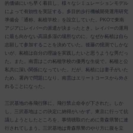
的価値にいち早く着目し、様々なシミュレーションモデル
によって有効性を実証する、多目的歩行機械開発運用研究
準備会「通称、柘植学校」を設立していた。PKOで東南
アジアにレイバーの派遣が決まったとき、レイバーの運用
に最も向かない高温多湿の場所なのに、なぜか柘植は自ら
志願して参加することを決めていた。後藤の憶測でしかな
いが、柘植は自分の理論を実践したいと思うような男だっ
た。また、南雲はこの柘植学校の優秀な生徒で、柘植と公
私共に深い関係になっていた。だが、柘植には妻子がいた
ため、署内で問題になり、南雲はエリートコースから外さ
れることになった。
三沢基地の各飛行隊に、飛行禁止命令が下された。しか
し、三沢基地はこの決定に納得がいかず、東京に行って抗
議しようとしたところを、事情聴取のために青森県警に連
行されてしまう。三沢基地は青森県警のやり方に腹を立