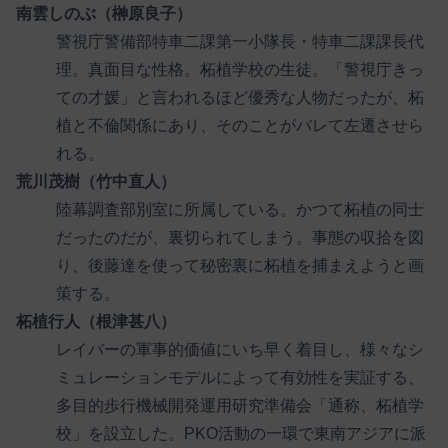
南雲しのぶ（榊原良子）
警視庁警備部特車二課第一小隊長・特車二課課長代
理。真面目な性格。柘植学校の生徒。「警視庁きっ
ての才媛」と言われるほど優秀な人物だったが、柘
植と不倫関係にあり、そのことがバレて左遷させら
れる。
荒川茂樹（竹中直人）
陸幕調査部別室に所属している。かつて柘植の同士
だったのだが、裏切られてしまう。事態の収拾を図
り、後藤達を使って秘密裏に柘植を捕まえようと画
策する。
柘植行人（根津甚八）
レイバーの軍事的価値にいち早く着目し、様々なシ
ミュレーションモデルによって有効性を実証する、
多目的歩行機械開発運用研究準備会「通称、柘植学
校」を設立した。PKO活動の一環で東南アジアに派