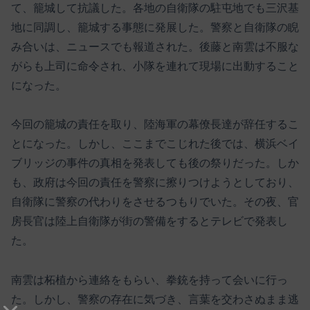
て、籠城して抗議した。各地の自衛隊の駐屯地でも三沢基
地に同調し、籠城する事態に発展した。警察と自衛隊の睨
み合いは、ニュースでも報道された。後藤と南雲は不服な
がらも上司に命令され、小隊を連れて現場に出動すること
になった。
今回の籠城の責任を取り、陸海軍の幕僚長達が辞任するこ
とになった。しかし、ここまでこじれた後では、横浜ベイ
ブリッジの事件の真相を発表しても後の祭りだった。しか
も、政府は今回の責任を警察に擦りつけようとしており、
自衛隊に警察の代わりをさせるつもりでいた。その夜、官
房長官は陸上自衛隊が街の警備をするとテレビで発表し
た。
南雲は柘植から連絡をもらい、拳銃を持って会いに行っ
た。しかし、警察の存在に気づき、言葉を交わさぬまま逃