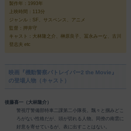
製作年：1993年
上映時間：113分
ジャンル：SF、サスペンス、アニメ
監督：押井守
キャスト：大林隆之介、榊原良子、冨永みーな、古川
登志夫 etc
映画『機動警察パトレイバー2 the Movie』
の登場人物（キャスト）
後藤喜一（大林隆介）
警視庁警備部特車二課第二小隊長。飄々と掴みどこ
ろがない性格だが、頭が切れる人物。同僚の南雲に
好意を寄せているが、表に出すことはない。