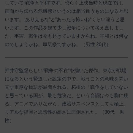
していて”戦争と平和”です。恐らく上映当時と現在では、
画面から伝わる危機感というのは相当違うものになると思
います。”ありえるな”と”あったら怖いね”くらい違うと思
います。この作品を観て少し戦争について考え直しまし
た。事実、戦争は今も起きていますからね。平和とは何な
のでしょうかね。蜃気楼ですかね。（男性 20代）
押井守監督らしい“戦争の不在”を描いた傑作。東京が戦場
になるという緊迫した設定の中で、戦うことの意味を問い
直す重厚な物語が展開される。柘植の「戦争をしていない
と思っている国が、最も危険だ」という台詞は今も胸に残
る。アニメでありながら、政治サスペンスとしても極上。
リアルな描写と思想性の高さに圧倒された。（30代 男
性）