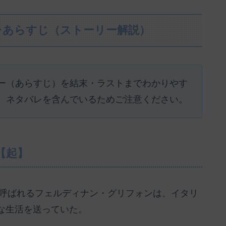
レあらすじ（ストーリー解説）
ー（あらすじ）を結末・ラストまでわかりやす
、ネタバレを含んでいるためご注意ください。
【起】
と呼ばれるフェルディナン・グリフォンは、イタリ
な生活を送っていた。