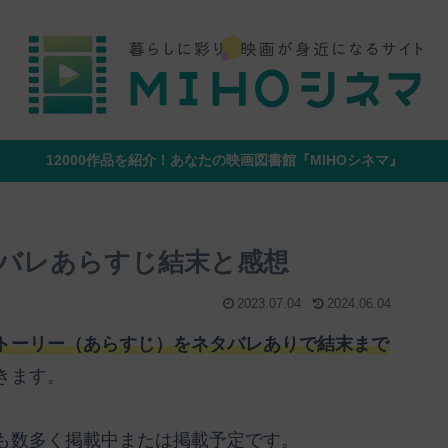
12000作品を紹介！あなたの映画図書館『MIHOシネマ』
バレあらすじ結末と感想
2023.07.04
2024.06.04
トーリー（あらすじ）をネタバレありで結末まで
きます。
も数多く掲載中または掲載予定です。