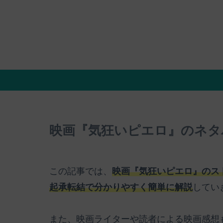
映画『気狂いピエロ』のネタ
この記事では、
映画『気狂いピエロ』のス
起承転結で分かりやすく簡単に解説
してい
また、映画ライターや読者による映画感想