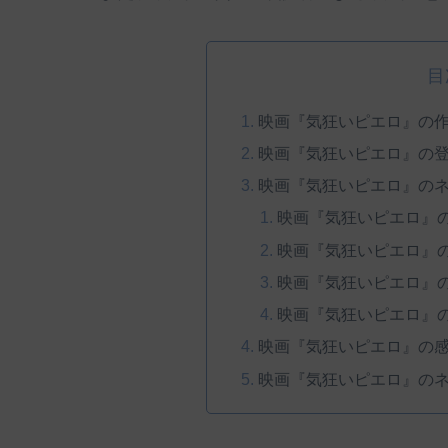
目
映画『気狂いピエロ』の
映画『気狂いピエロ』の
映画『気狂いピエロ』の
映画『気狂いピエロ』
映画『気狂いピエロ』
映画『気狂いピエロ』
映画『気狂いピエロ』
映画『気狂いピエロ』の
映画『気狂いピエロ』の