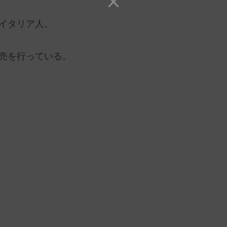
イタリア人。
売を行っている。