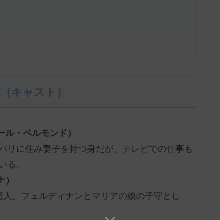
物（キャスト）
ール・ベルモンド）
パリに住み妻子を持つ身だが、テレビでの仕事も
いる。
ナ）
恋人。フェルディナンとマリアの娘の子守とし