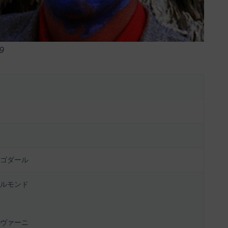
9
ゴダール
ルモンド
ヴァーニ