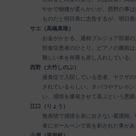
やかで物腰が柔らかいが、西野の事は
ものだと明日香に忠告するが、明日香
サエ（高橋真唯）
お金がかかる、通称ブルジョア部屋の
拒食症患者のひとり。ピアノの腕前は
難しい本を何冊も差し入れしている。
西野（大竹しのぶ）
過食症で入院している患者。ヤクザの
されているらしい。タバコやテレホン
い、感情を爆発させて喜ぶという悪癖
江口（りょう）
無表情で感情を表に出さない看護師。
者にボールペンで首を刺された事があ
山岸（平岩紙）