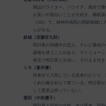
雑誌のライター。バツイチ。風俗で働
お笑いや面白いことが大好き。睡眠薬
（OD）で、精神科病院の閉鎖病棟に
んが出る。
鉄雄（宮藤官九郎）
明日香の同棲中の恋人。テレビ番組の
薬物を使うことがあり、マトリョーシ
俗店で明日香と出会い、そのまま付き
ミキ（蒼井優）
拒食症で入院している患者のひとり。
くめの服を好んで着ている。明日香が
して悪意は持っていない。
栗田（中村優子）
明日香と同室の女性。夫は医者。同類