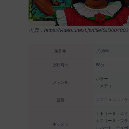
出典：https://video.unext.jp/title/SID004802
製作年
1988年
上映時間
88分
ホラー
ジャンル
コメディ
監督
エマニュエル・ケ
カトリーヌ・エイ
カロリーヌ・ブラ
キャスト
ロバート・デュボ