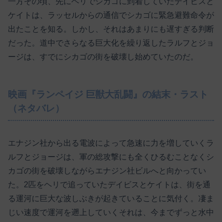
一方その頃、先にヘリでシカゴに到着していたデイビスと
ケイトは、ラッセルからの通信でシカゴに緊急避難命令が
出たことを知る。しかし、それはあまりにも遅すぎる判断
だった。道中でさらなる巨大化を繰り返したラルフとジョ
ージは、すでにシカゴの街を破壊し始めていたのだ。
映画『ランペイジ 巨獣大乱闘』の結末・ラスト
（ネタバレ）
エナジン社から出る電波によって急速に力を増していくラ
ルフとジョージは、軍の総攻撃にも全くひるむことなくシ
カゴの街を破壊しながらエナジン社ビルへと向かってい
た。2匹をヘリで追っていたデイビスとケイトは、街を通
る運河に巨大な波しぶきが起きていることに気付く。凄ま
じい速度で運河を遡上していくそれは、今までずっと水中