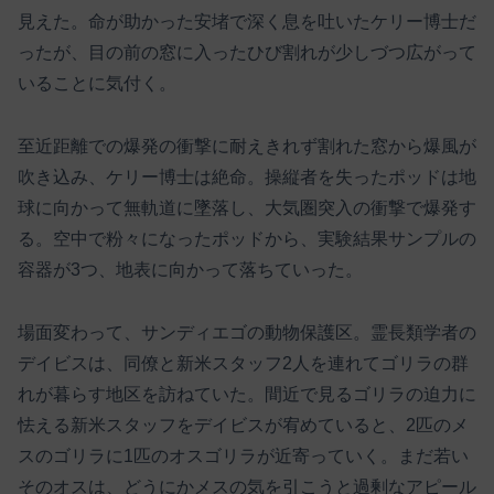
見えた。命が助かった安堵で深く息を吐いたケリー博士だ
ったが、目の前の窓に入ったひび割れが少しづつ広がって
いることに気付く。
至近距離での爆発の衝撃に耐えきれず割れた窓から爆風が
吹き込み、ケリー博士は絶命。操縦者を失ったポッドは地
球に向かって無軌道に墜落し、大気圏突入の衝撃で爆発す
る。空中で粉々になったポッドから、実験結果サンプルの
容器が3つ、地表に向かって落ちていった。
場面変わって、サンディエゴの動物保護区。霊長類学者の
デイビスは、同僚と新米スタッフ2人を連れてゴリラの群
れが暮らす地区を訪ねていた。間近で見るゴリラの迫力に
怯える新米スタッフをデイビスが宥めていると、2匹のメ
スのゴリラに1匹のオスゴリラが近寄っていく。まだ若い
そのオスは、どうにかメスの気を引こうと過剰なアピール