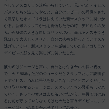
をしてメスゴリラを迷惑がらせていた。見かねたデイビス
がメスたちを逃してやると、自分のアピールの邪魔をされ
て激昂したオスゴリラは怯えていた新米スタッフに襲いか
かる。新米スタッフが死を覚悟したその時、突如近くの茂
みから身体の大きな白いゴリラが現れ、暴れるオスを突き
飛ばして大人しくさせた。自分の劣勢を悟った若いオスが
逃げていく中、新米スタッフを威嚇していた白いゴリラが
デイビスの顔を見て楽しげに笑いだした。
彼の名はジョージと言い、自分とは付き合いの長い親友
で、今の威嚇はただのジョークだとスタッフたちに説明す
るデイビス。巧みに手話を使いこなしデイビスとくだけた
やり取りをするジョージに、スタッフたちの緊張もほぐれ
ていく。さっきのオスはまだ若いのだから、年長で力のあ
るお前が守ってやらなくてはだめだと言うデイビスに、ジ
ョージは互いの拳を合わせて頷いてみせた。