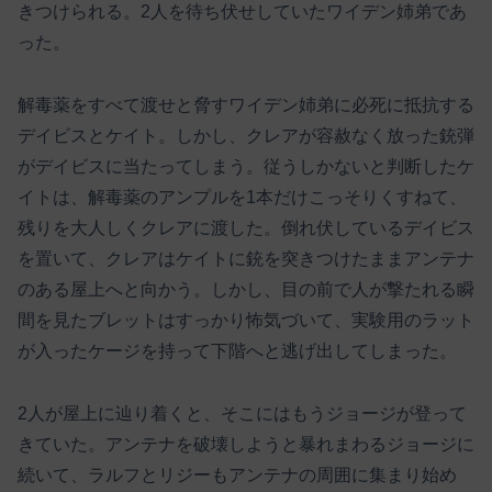
きつけられる。2人を待ち伏せしていたワイデン姉弟であ
った。
解毒薬をすべて渡せと脅すワイデン姉弟に必死に抵抗する
デイビスとケイト。しかし、クレアが容赦なく放った銃弾
がデイビスに当たってしまう。従うしかないと判断したケ
イトは、解毒薬のアンプルを1本だけこっそりくすねて、
残りを大人しくクレアに渡した。倒れ伏しているデイビス
を置いて、クレアはケイトに銃を突きつけたままアンテナ
のある屋上へと向かう。しかし、目の前で人が撃たれる瞬
間を見たブレットはすっかり怖気づいて、実験用のラット
が入ったケージを持って下階へと逃げ出してしまった。
2人が屋上に辿り着くと、そこにはもうジョージが登って
きていた。アンテナを破壊しようと暴れまわるジョージに
続いて、ラルフとリジーもアンテナの周囲に集まり始め