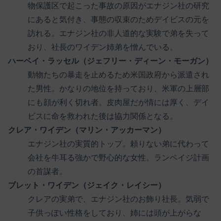
物保護区で起こった事故の原因がエナジン社の研究
にあると気付き、事態の収束のためデイビスの元を
訪れる。エナジン社の非人道的な実験で弟を失って
おり、社長のワイデン姉弟を憎んでいる。
ハーベイ・ラッセル（ジェフリー・ディーン・モーガン）
動物たちの暴走を止めるため米国政府から派遣され
た男性。かなりの地位を持っており、米軍の上層部
にも顔が利く切れ者。皮肉屋だが情には厚く、デイ
ビスに命を救われた後は協力関係となる。
クレア・ワイデン（マリン・アッカーマン）
エナジン社の実質的トップ。頼りない弟に代わって
会社を牛耳る強かで野心的な女性。ランペイジ計画
の首謀者。
ブレット・ワイデン（ジェイク・レイシー）
クレアの実弟で、エナジン社のお飾り社長。気弱で
子供っぽい性格をしており、姉には頭が上がらな