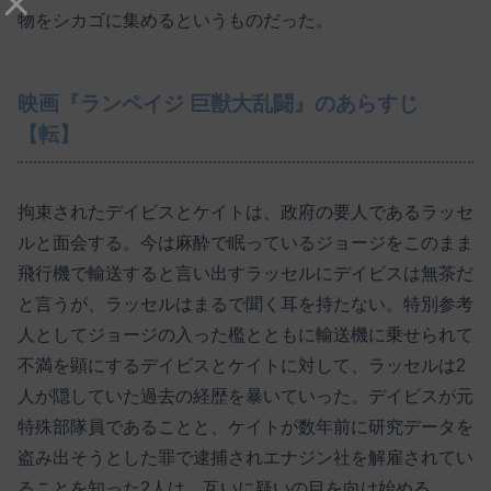
物をシカゴに集めるというものだった。
映画『ランペイジ 巨獣大乱闘』のあらすじ
【転】
拘束されたデイビスとケイトは、政府の要人であるラッセ
ルと面会する。今は麻酔で眠っているジョージをこのまま
飛行機で輸送すると言い出すラッセルにデイビスは無茶だ
と言うが、ラッセルはまるで聞く耳を持たない。特別参考
人としてジョージの入った檻とともに輸送機に乗せられて
不満を顕にするデイビスとケイトに対して、ラッセルは2
人が隠していた過去の経歴を暴いていった。デイビスが元
特殊部隊員であることと、ケイトが数年前に研究データを
盗み出そうとした罪で逮捕されエナジン社を解雇されてい
ることを知った2人は、互いに疑いの目を向け始める。