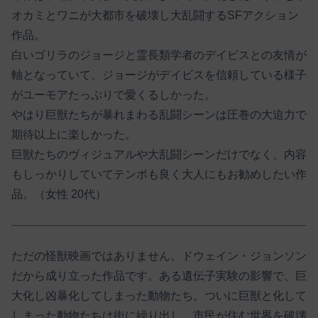
オカミとワニが大都市を破壊し大乱闘するSFアクション
作品。
白いゴリラのジョージと霊長類学者のデイビスとの友情が
軸となっていて、ジョージがデイビスを信頼している様子
がユーモアたっぷりで愛くるしかった。
やはり巨獣たちが暴れまわる乱闘シーンは圧巻の大迫力で
期待以上に楽しかった。
巨獣たちのヴィジュアルや大乱闘シーンだけでなく、内容
もしっかりしていてテンポも良く大人にもお勧めしたい作
品。（女性 20代）
ただの怪獣映画ではありません。ドウェイン・ジョンソン
だから成り立った作品です。ある遺伝子実験の影響で、巨
大化し凶暴化してしまった動物たち。ついに巨獣と化して
しまった動物たちは街に繰り出し、市民が住む世界を破壊