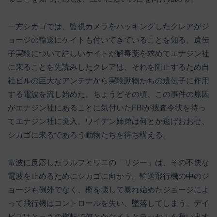
一方シカゴでは、監視カメラをハッキングしたクレアがジ
ョージの輸送にケイトも付いてきていることを知る。遺伝
子実験について詳しいケイトが解毒薬を求めてエナジン社
に来ることを先読みしたクレアは、それを阻止するため自
社ビルの巨大なアンテナから実験動物たちの遺伝子に作用
する電波を流し始めた。ちょうどその頃、この事件の原因
がエナジン社にあることに気付いたFBIが捜査令状を持っ
てエナジン社に突入。ワイデン姉弟は何とか逃げおおせ、
シカゴに来るであろう動物たちを待ち構える。
電波に反応したラルフとワニの「リジー」は、その不快な
電波を止めるためにシカゴに向かう。輸送飛行機の中のジ
ョージも例外でなく、檻を壊して暴れ始めたジョージによ
って飛行機はコントロールを失い、墜落してしまう。デイ
ビスはとっさの機転で何とかケイトとラッセルを救い出す