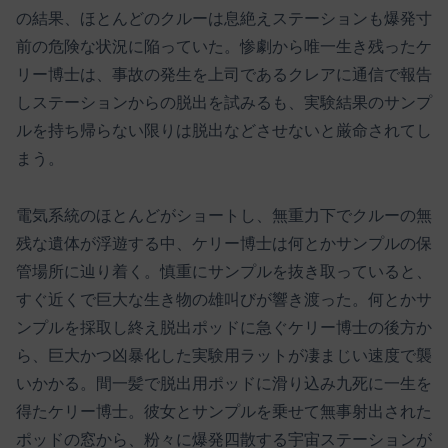
の結果、ほとんどのクルーは息絶えステーションも爆発寸
前の危険な状況に陥っていた。惨劇から唯一生き残ったケ
リー博士は、事故の発生を上司であるクレアに通信で報告
しステーションからの脱出を試みるも、実験結果のサンプ
ルを持ち帰らない限りは脱出などさせないと厳命されてし
まう。
電気系統のほとんどがショートし、無重力下でクルーの無
残な遺体が浮遊する中、ケリー博士は何とかサンプルの保
管場所に辿り着く。慎重にサンプルを抜き取っていると、
すぐ近くで巨大な生き物の雄叫びが響き渡った。何とかサ
ンプルを採取し終え脱出ポッドに急ぐケリー博士の後方か
ら、巨大かつ凶暴化した実験用ラットが凄まじい速度で襲
いかかる。間一髪で脱出用ポッドに滑り込み九死に一生を
得たケリー博士。彼女とサンプルを乗せて無事射出された
ポッドの窓から、粉々に爆発四散する宇宙ステーションが