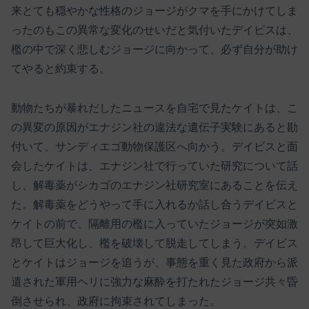
来とても穏やかな性格のジョージがクマを手にかけてしま
ったのもこの異常な変化のせいだと気付いたデイビスは、
檻の中で深く悲しむジョージに向かって、必ず自分が助け
てやると約束する。
動物たちが暴れだしたニュースを自宅で見たケイトは、こ
の異変の原因がエナジン社の違法な遺伝子実験にあると勘
付いて、サンディエゴ動物保護区へ向かう。デイビスと面
会したケイトは、エナジン社で行っていた研究について話
し、解毒薬がシカゴのエナジン社研究室にあることを伝え
た。解毒薬をどうやって手に入れるか話し合うデイビスと
ケイトの前で、隔離用の檻に入っていたジョージが突如激
昂して巨大化し、檻を破壊して脱走してしまう。デイビス
とケイトはジョージを追うが、事態を重く見た政府から派
遣された軍用ヘリに強力な麻酔を打たれたジョージ共々昏
倒させられ、政府に拘束されてしまった。