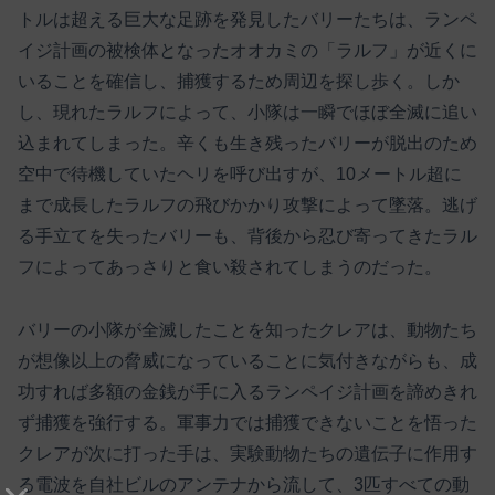
トルは超える巨大な足跡を発見したバリーたちは、ランペ
イジ計画の被検体となったオオカミの「ラルフ」が近くに
いることを確信し、捕獲するため周辺を探し歩く。しか
し、現れたラルフによって、小隊は一瞬でほぼ全滅に追い
込まれてしまった。辛くも生き残ったバリーが脱出のため
空中で待機していたヘリを呼び出すが、10メートル超に
まで成長したラルフの飛びかかり攻撃によって墜落。逃げ
る手立てを失ったバリーも、背後から忍び寄ってきたラル
フによってあっさりと食い殺されてしまうのだった。
バリーの小隊が全滅したことを知ったクレアは、動物たち
が想像以上の脅威になっていることに気付きながらも、成
功すれば多額の金銭が手に入るランペイジ計画を諦めきれ
ず捕獲を強行する。軍事力では捕獲できないことを悟った
クレアが次に打った手は、実験動物たちの遺伝子に作用す
る電波を自社ビルのアンテナから流して、3匹すべての動