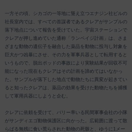
一方その頃、シカゴの一等地に聳え立つエナジン社ビルの
社長室内では、すべての首謀者であるクレアがサンプルの
落下地点について報告を受けていた。宇宙ステーションで
クレアが押し進めていた通称「ランペイジ計画」は、さま
ざまな動物の遺伝子を融合した薬品を動物に投与し対象を
巨大かつ凶暴にさせ、その力を軍事兵器として転用すると
いうもので、脱出ポッドの事故により実験結果が回収不可
能になった現在もクレアはその計画を諦めてはいなかっ
た。サンプルが落下した地点で動物たちに異変が起きてい
ると知ったクレアは、薬品の効果を受けた動物たちを捕獲
して軍用兵器にしようと企む。
クレアに依頼を受けて、バリー率いる民間軍事会社の小隊
がサンディエゴ動物保護区に向かった。広範囲に渡って散
らばる無残に食い荒らされた動物の死骸と、ゆうに1メー