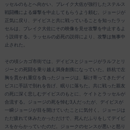
ッセルのもとへ向かい、ブレイク大佐が強行したステルス
戦闘機による爆撃を中止してもらうよう頼む。ジョージが
正気に戻り、デイビスと共に戦っていることを知ったラッ
セルは、ブレイク大佐にその映像を見せ攻撃を中止するよ
う説得する。ラッセルの必死の説得により、攻撃は無事中
止された。
その頃シカゴ市街では、デイビスとジョージがラルフとリ
ジーとの死闘を乗り越え満身創痍になっていた。鉄杭で左
胸を貫かれ重症を負ったジョージは、駆け寄ってきたデイ
ビスに手話で別れを告げ、眠りに落ちた。共に戦った親友
の死に深く悲しむデイビスのもとに、ケイトとラッセルが
合流する。ジョージの死を悼む3人だったが、デイビスが
一瞬ジョージが目を開けていたことに気付く。ジョージは
ただ疲れて休みたかっただけで、死んだふりをしてデイビ
スをからかっていたのだ。ジョークのセンスが悪いと怒り