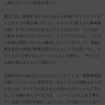
ト塊がブレットの身体を潰した。
屋上では、倒壊するビルからなんとか逃げ出そうとデイビ
スとケイトが策を練っていた。ジョージに飲ませた解毒薬
が効くまでに10分はかかるとケイトは言うが、ビルはあ
と数分も持ちそうになかった。そこでデイビスは、ワイデ
ン姉弟が用意していたが破損したヘリで浮上して、雪崩に
乗る要領で倒壊の衝撃を和らげるという手を思いつく。ケ
イトと2人で乗り込んだヘリをなんとか動かし、デイビス
は崩れ落ちるビルから脱出した。
瓦礫の中から抜け出したデイビスとケイトは、無事解毒薬
が効いたジョージと再開する。大きくなった体躯はもう戻
らないが、デイビスの知るもとの穏やかなジョージに戻っ
たことを確かめたデイビスは、ジョージと2人で未だ暴れ
ている残りの2匹を倒すことにした。その間にケイトはラ