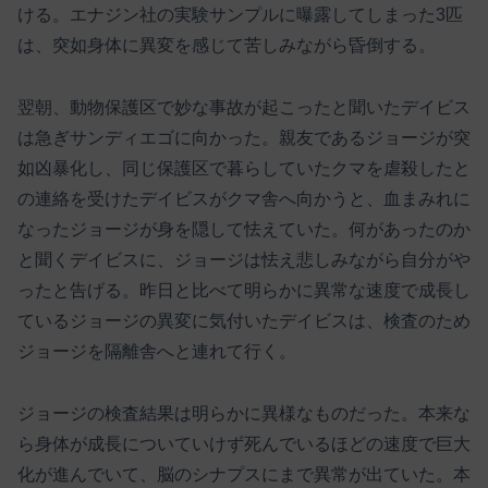
ける。エナジン社の実験サンプルに曝露してしまった3匹
は、突如身体に異変を感じて苦しみながら昏倒する。
翌朝、動物保護区で妙な事故が起こったと聞いたデイビス
は急ぎサンディエゴに向かった。親友であるジョージが突
如凶暴化し、同じ保護区で暮らしていたクマを虐殺したと
の連絡を受けたデイビスがクマ舎へ向かうと、血まみれに
なったジョージが身を隠して怯えていた。何があったのか
と聞くデイビスに、ジョージは怯え悲しみながら自分がや
ったと告げる。昨日と比べて明らかに異常な速度で成長し
ているジョージの異変に気付いたデイビスは、検査のため
ジョージを隔離舎へと連れて行く。
ジョージの検査結果は明らかに異様なものだった。本来な
ら身体が成長についていけず死んでいるほどの速度で巨大
化が進んでいて、脳のシナプスにまで異常が出ていた。本