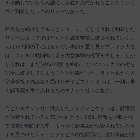
を移動していたため誰にも存在を気付かれることなくシカ
ゴに到着したワニのリジーであった。
巨大化を続けるラルフとジョージ、そして遅れて到着した
リジーによって街はどんどん滅茶苦茶に破壊されていく。
もはや人間の手には負えない事態を重く見たブレイク大佐
は、ステルス戦闘機による大型爆弾の投下を命じる。しか
しそれは、まだ住民の避難も終わっていないシカゴの街を
完全に破壊してしまうことと同義だった。ラッセルから大
型爆弾投下の連絡を受けたデイビスとケイトは、一刻も早
く解毒薬を手に入れるためエナジン社へと急ぐ。
何とかエナジン社に潜入したデイビスとケイトは、解毒薬
が保管されている研究所へ向かう。FBIに情報を押収され
て捜索が難航する中、ようやく解毒薬が保管されているラ
ボを見つけたケイトとデイビスの後頭部に、突如拳銃が突