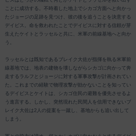
ことに成功する。不時着した地上でシカゴ方面へと向かっ
たジョージの足跡を見つけ、彼の後を追うことを決意する
デイビス。命を救われたことでデイビスに対する信頼が芽
生えたケイトとラッセルと共に、米軍の前線基地へと向か
う。
ラッセルとは既知であるブレイク大佐が指揮を執る米軍前
線基地では、地表の建物を壊しながらシカゴに向かって奔
走するラルフとジョージに対する軍事攻撃が計画されてい
た。これまでの経験で物理攻撃が効かないことを知ってい
るデイビスとケイトは、シカゴ住民の避難を優先させるよ
う進言する。しかし、突然現れた民間人を信用できないブ
レイク大佐は2人の提案を一蹴し、基地からも追い出して
しまう。