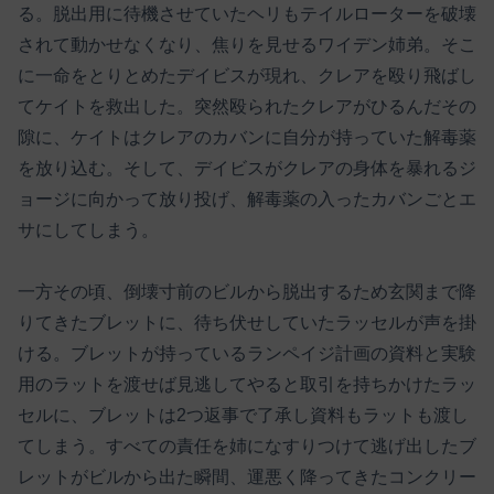
る。脱出用に待機させていたヘリもテイルローターを破壊
されて動かせなくなり、焦りを見せるワイデン姉弟。そこ
に一命をとりとめたデイビスが現れ、クレアを殴り飛ばし
てケイトを救出した。突然殴られたクレアがひるんだその
隙に、ケイトはクレアのカバンに自分が持っていた解毒薬
を放り込む。そして、デイビスがクレアの身体を暴れるジ
ョージに向かって放り投げ、解毒薬の入ったカバンごとエ
サにしてしまう。
一方その頃、倒壊寸前のビルから脱出するため玄関まで降
りてきたブレットに、待ち伏せしていたラッセルが声を掛
ける。ブレットが持っているランペイジ計画の資料と実験
用のラットを渡せば見逃してやると取引を持ちかけたラッ
セルに、ブレットは2つ返事で了承し資料もラットも渡し
てしまう。すべての責任を姉になすりつけて逃げ出したブ
レットがビルから出た瞬間、運悪く降ってきたコンクリー