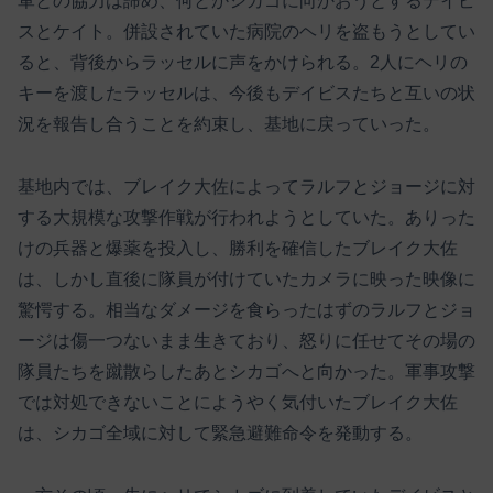
軍との協力は諦め、何とかシカゴに向かおうとするデイビ
スとケイト。併設されていた病院のヘリを盗もうとしてい
ると、背後からラッセルに声をかけられる。2人にヘリの
キーを渡したラッセルは、今後もデイビスたちと互いの状
況を報告し合うことを約束し、基地に戻っていった。
基地内では、ブレイク大佐によってラルフとジョージに対
する大規模な攻撃作戦が行われようとしていた。ありった
けの兵器と爆薬を投入し、勝利を確信したブレイク大佐
は、しかし直後に隊員が付けていたカメラに映った映像に
驚愕する。相当なダメージを食らったはずのラルフとジョ
ージは傷一つないまま生きており、怒りに任せてその場の
隊員たちを蹴散らしたあとシカゴへと向かった。軍事攻撃
では対処できないことにようやく気付いたブレイク大佐
は、シカゴ全域に対して緊急避難命令を発動する。