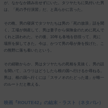
が、なかなか踏み出せずにいた。タツヤたちに気付いた男
は、「死の予行演習」だ、と高らかに言った。
その晩、男の寝床でタツヤたちは男の「死の放浪」話を聞
く。工場が倒産して、男は妻子から保険金のために死んで
くれと請われた。その後、10年も各地を彷徨って、死に
場所を探してきた。今は、かつて男の母が身を投げた、こ
の熊野に落ち着いたという。
その経験からか、男はタツヤたちの死相を見抜く。男の話
を聞いて、ユウリはどうしたら根の国へ行けるか尋ねる。
男は、根の国へ行くには「スサノオのたどった道」が唯一
のルートだと教える。
映画『ROUTE42』の結末・ラスト（ネタバレ）