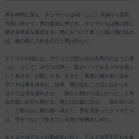
男を仲間に加え、タツヤたちは42（しに）号線から新宮
方面に向かう。男の気迫に押され、タツヤたちは根の国に
通ずる車道を爆走する。勢いをつけて車ごと崖に飛び込め
ば、根の国に入れるのだと男は叫んだ。
エイスケの頭には、ヨウコとの思い出が走馬灯のように過
った。そして、ヨウコの声―「私がいつでもタツヤを照ら
してあげる」が聞こえる。すると、車窓に陽が差し込み、
タツヤは車を停めた。結局、飛び込むことはしなかった。
ユウリは涙を溢れさせ、「誰かに助けてほしかった」と本
当の思いを打ち明ける。男だけは崖に立ち、「母の元へ行
く」と朗らかに根の国へ消えた。男を見送ったタツヤたち
は、手をつないで生きている喜びを噛みしめた。
エイスケはアユミの勤め先に行く。アユミは平手打ちを食