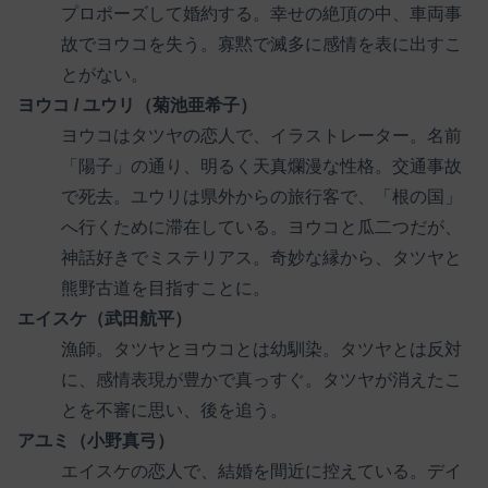
プロポーズして婚約する。幸せの絶頂の中、車両事
故でヨウコを失う。寡黙で滅多に感情を表に出すこ
とがない。
ヨウコ / ユウリ（菊池亜希子）
ヨウコはタツヤの恋人で、イラストレーター。名前
「陽子」の通り、明るく天真爛漫な性格。交通事故
で死去。ユウリは県外からの旅行客で、「根の国」
へ行くために滞在している。ヨウコと瓜二つだが、
神話好きでミステリアス。奇妙な縁から、タツヤと
熊野古道を目指すことに。
エイスケ（武田航平）
漁師。タツヤとヨウコとは幼馴染。タツヤとは反対
に、感情表現が豊かで真っすぐ。タツヤが消えたこ
とを不審に思い、後を追う。
アユミ（小野真弓）
エイスケの恋人で、結婚を間近に控えている。デイ