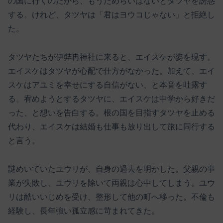
の国に行くのだから、もうためらいはないとタツヤを誘惑
する。けれど、タツヤは「君はヨウコじゃない」と拒絶し
た。
タツヤたちが伊弉冉神社に来ると、エイスケが姿を現す。
エイスケはタツヤが心配で仕方がなかった。加えて、エイ
スケはアユミを幸せにする自信がない、と本音を吐露す
る。宥めようとするタツヤに、エイスケは中学から好きだ
った、と想いを告白する。根の国を目指すタツヤを止める
代わり、エイスケは結婚も仕事も放り出して旅に同行する
と言う。
謎めいていたユウリが、自身の過去を明かした。父親の事
業が失敗し、ユウリを除いて両親は心中してしまう。ユウ
リは酷いいじめを受け、整形して他の町へ移った。不倫も
経験し、長年強い孤立感に苛まれてきた。