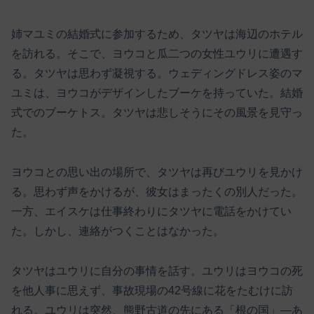
姉マユミの結婚式に参加するため、タツヤは海辺のホテル
を訪れる。そこで、ヨウコと瓜二つの女性ユウリに遭遇す
る。タツヤは思わず凝視する。ウェディングドレス姿のマ
ユミは、ヨウコがデザインしたブーケを持っていた。結婚
式でのブーケトス。タツヤは悲しそうにその風景を見守っ
た。
ヨウコとの思い出の場所で、タツヤは再びユウリを見かけ
る。思わず声をかけるが、彼女はまったくの別人だった。
一方、エイスケは仕事終わりにタツヤに電話をかけてい
た。しかし、連絡がつくことはなかった。
タツヤはユウリに自分の事情を話す。ユウリはヨウコの死
を他人事に思えず、事故現場の42号線に花をたむけに訪
れる。ユウリは突然、熊野古道の先にある「根の国」―あ