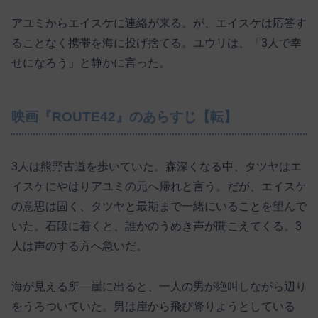
アユミからエイスケに連絡が来る。が、エイスケは応答す
ることなく携帯を海に投げ捨てる。ユウリは、「3人で幸
せになろう」と静かに言った。
映画『ROUTE42』のあらすじ【転】
3人は熊野古道を歩いていた。森深くなる中、タツヤはエ
イスケにやはりアユミの元へ帰れと言う。だが、エイスケ
の意思は固く、タツヤと最期まで一緒にいることを望んで
いた。石段に着くと、誰かのうめき声が聞こえてくる。3
人は声のする方へ急いだ。
海が見える所―崖に出ると、一人の男が絶叫しながら辺り
をうろついていた。男は崖から飛び降りようとしている