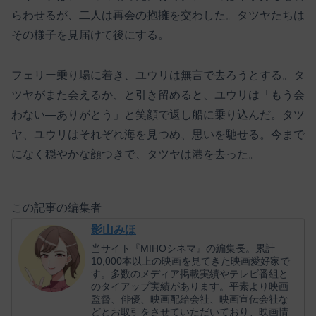
らわせるが、二人は再会の抱擁を交わした。タツヤたちは
その様子を見届けて後にする。
フェリー乗り場に着き、ユウリは無言で去ろうとする。タ
ツヤがまた会えるか、と引き留めると、ユウリは「もう会
わない―ありがとう」と笑顔で返し船に乗り込んだ。タツ
ヤ、ユウリはそれぞれ海を見つめ、思いを馳せる。今まで
になく穏やかな顔つきで、タツヤは港を去った。
この記事の編集者
影山みほ
当サイト『MIHOシネマ』の編集長。累計
10,000本以上の映画を見てきた映画愛好家で
す。多数のメディア掲載実績やテレビ番組と
のタイアップ実績があります。平素より映画
監督、俳優、映画配給会社、映画宣伝会社な
どとお取引をさせていただいており、映画情