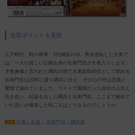
注目ポイント＆見所
江戸時代、時の将軍・5代綱吉の頃。男女逆転した大奥で
は、一人の貧しい公家出身の右衛門佐が大奥入りします。
才色兼備と言われた綱吉の側で大奥総取締役として勤める
右衛門佐は20年に渡り綱吉に仕え、その心の中は忠義と
愛情で溢れていました。ラストで孤独だった自分の人生と
向き合い、結論を出した綱吉と右衛門佐。ここまで秘めて
いた思いが爆発した時二人はどうなるのでしょうか。
大奥～永遠～ 右衛門佐・綱吉篇
詳細