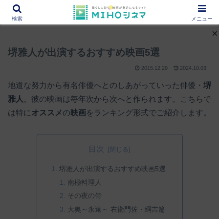
12000作品を紹介！あなたの映画図書館『MIHOシネマ』
検索
メニュー
堺雅人が出演するおすすめ映画5選
2015.12.29
2024.10.03
地道な努力から有名俳優へとのしあがっていった俳優・
堺
雅人
。彼の映画は毎年次から次へと作られます。こちらで
は特に
オススメ
の
映画
をランキング形式でご紹介します。
目次
堺雅人が出演するおすすめ映画5選
南極料理人
その夜の侍
大奥～永遠～ 右衛門佐・綱吉篇