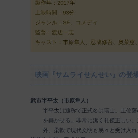
製作年：2017年
上映時間：93分
ジャンル：SF、コメディ
監督：渡辺一志
キャスト：市原隼人、忍成修吾、奥菜恵、押
映画『サムライせんせい』の登
武市半平太（市原隼人）
半平太は通称で正式名は瑞山。土佐藩
を轟かせる。非常に潔く礼儀正しい。
外、柔軟で現代文明も易々と受け入れ