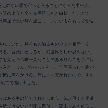
に覚えのない罪で牢へと入ることになった半平太。
を貶めようと全てを画策したと白状したことで、
は牢屋で長い時を過ごし、いよいよをもって覚悟
されていた。見るもの触るもの全てが目新しく、
見る。言葉は通じるが、異世界としか思えない。
さを覚えつつ唯一見たことのあるりんごを手に取
を入れ、りんごを持って外へ。牢屋暮らしで腹が
が彼に声をかける。肩に手を置かれたので、すか
で慌てて逃げ出した。
彼はある家の前で倒れてしまう。気が付くと座敷
場所ではないと即座に気付く。家主である佐伯に