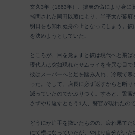
文久3年（1863年）、攘夷の命により身
拷問された岡田以蔵により、半平太が幕府
明日をも知れぬ身の上となってしまう。彼
を決めようとしていた。
ところが、目を覚ますと彼は現代へと飛ば
現代人は突如現れたサムライを奇異な目で
彼はスーパーへと足を踏み入れ、冷蔵で寒
った。そして、店長に必ず返すからと断り
減っていたのでかぶりつく。すると、警官
さずやり返すともう1人、警官が現れたの
どうにか追手を撒いたものの、疲れ果てた
にて横になっていたが、やはり自分がいた