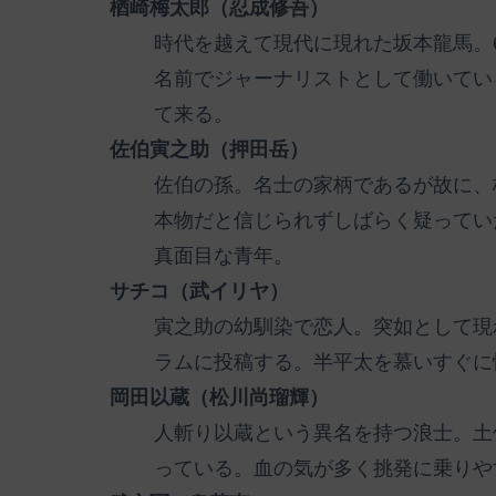
楢崎梅太郎（忍成修吾）
時代を越えて現代に現れた坂本龍馬。
名前でジャーナリストとして働いてい
て来る。
佐伯寅之助（押田岳）
佐伯の孫。名士の家柄であるが故に、
本物だと信じられずしばらく疑ってい
真面目な青年。
サチコ（武イリヤ）
寅之助の幼馴染で恋人。突如として現
ラムに投稿する。半平太を慕いすぐに
岡田以蔵（松川尚瑠輝）
人斬り以蔵という異名を持つ浪士。土
っている。血の気が多く挑発に乗りや