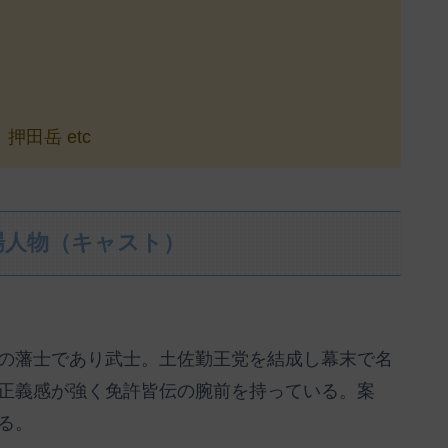
田岳 etc
場人物（キャスト）
の藩士であり武士。土佐勤王党を結成し幕末で名
正義感が強く免許皆伝の腕前を持っている。案
る。