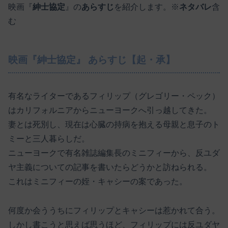
映画『
紳士協定
』の
あらすじ
を紹介します。※
ネタバレ
含
む
映画『紳士協定』 あらすじ【起・承】
有名なライターであるフィリップ（グレゴリー・ペック）
はカリフォルニアからニューヨークへ引っ越してきた。
妻とは死別し、現在は心臓の持病を抱える母親と息子のト
ミーと三人暮らしだ。
ニューヨークで有名雑誌編集長のミニフィーから、反ユダ
ヤ主義についての記事を書いたらどうかと訪ねられる。
これはミニフィーの姪・キャシーの案であった。
何度か会ううちにフィリップとキャシーは惹かれて合う。
しかし書こうと思えば思うほど、フィリップには反ユダヤ