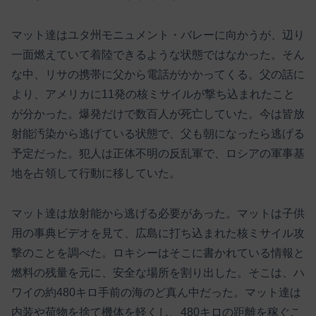
マット達はユタ州モニュメント・バレーに向かうが、辺り
一面燃えていて着陸できるような状態ではなかった。そん
な中、リサの携帯に父から電話がかかってくる。父の話に
より、アメリカに11発の核ミサイルが撃ち込まれたこと
が分かった。爆発だけで数百人が死亡していた。今は皆放
射能汚染から逃げている状態で、父も朝になったら逃げる
予定だった。犯人は正体不明の反乱軍で、ロシアの軍事基
地を占領して行動に移していた。
マット達は放射能から逃げる必要があった。マットは子供
用の事典ビデオを見て、広島に打ち込まれた核ミサイル攻
撃のことを調べた。ロキシーはそこに書かれている情報と
燃料の残量を元に、安全な場所を割り出した。そこは、ハ
ワイの約480キロ手前の海のど真ん中だった。マット達は
内装や荷物を捨て機体を軽くし、480キロの距離を稼ぐこ