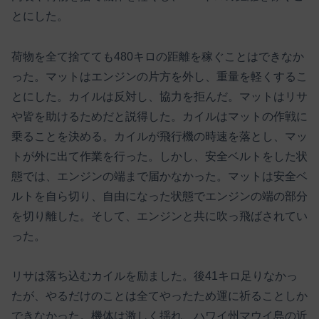
とにした。
荷物を全て捨てても480キロの距離を稼ぐことはできなか
った。マットはエンジンの片方を外し、重量を軽くするこ
とにした。カイルは反対し、協力を拒んだ。マットはリサ
や皆を助けるためだと説得した。カイルはマットの作戦に
乗ることを決める。カイルが飛行機の時速を落とし、マッ
トが外に出て作業を行った。しかし、安全ベルトをした状
態では、エンジンの端まで届かなかった。マットは安全ベ
ルトを自ら切り、自由になった状態でエンジンの端の部分
を切り離した。そして、エンジンと共に吹っ飛ばされてい
った。
リサは落ち込むカイルを励ました。後41キロ足りなかっ
たが、やるだけのことは全てやったため運に祈ることしか
できなかった。機体は激しく揺れ、ハワイ州マウイ島の近