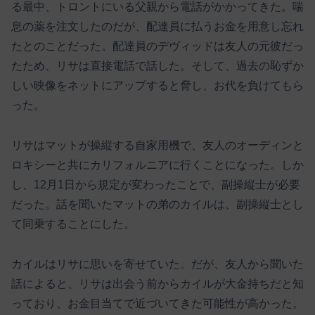
る最中、トロントにいる父親から電話がかかってきた。喘
息の薬を注文したのだが、配達員に払うお金を用意し忘れ
たとのことだった。配達員のデヴィッドは友人の元彼だっ
たため、リサは直接電話で話した。そして、過去の恥ずか
しい映像をネットにアップすると脅し、お代を負けてもら
った。
リサはマットが操縦する自家用機で、友人のオーディンと
ロキシーと共にカリフォルニアに行くことになった。しか
し、12月1日から規定が変わったことで、副操縦士が必要
だった。話を聞いたマットの弟のカイルは、副操縦士とし
て同乗することにした。
カイルはリサに思いを寄せていた。だが、友人から聞いた
話によると、リサは出会う前からカイルが大金持ちだと知
っており、お金目当てで近づいてきた可能性が高かった。