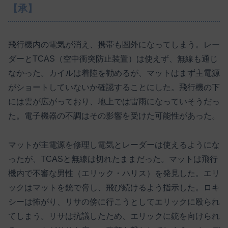
【承】
飛行機内の電気が消え、携帯も圏外になってしまう。レー
ダーとTCAS（空中衝突防止装置）は使えず、無線も通じ
なかった。カイルは着陸を勧めるが、マットはまず主電源
がショートしていないか確認することにした。飛行機の下
には雲が広がっており、地上では雷雨になっていそうだっ
た。電子機器の不調はその影響を受けた可能性があった。
マットが主電源を修理し電気とレーダーは使えるようにな
ったが、TCASと無線は切れたままだった。マットは飛行
機内で不審な男性（エリック・ハリス）を発見した。エリ
ックはマットを銃で脅し、飛び続けるよう指示した。ロキ
シーは怖がり、リサの傍に行こうとしてエリックに殴られ
てしまう。リサは抗議したため、エリックに銃を向けられ