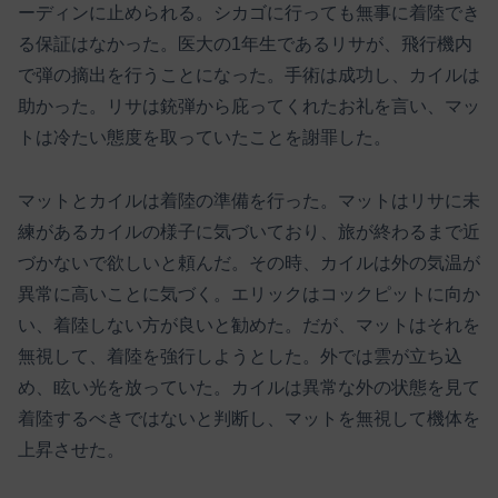
ーディンに止められる。シカゴに行っても無事に着陸でき
る保証はなかった。医大の1年生であるリサが、飛行機内
で弾の摘出を行うことになった。手術は成功し、カイルは
助かった。リサは銃弾から庇ってくれたお礼を言い、マッ
トは冷たい態度を取っていたことを謝罪した。
マットとカイルは着陸の準備を行った。マットはリサに未
練があるカイルの様子に気づいており、旅が終わるまで近
づかないで欲しいと頼んだ。その時、カイルは外の気温が
異常に高いことに気づく。エリックはコックピットに向か
い、着陸しない方が良いと勧めた。だが、マットはそれを
無視して、着陸を強行しようとした。外では雲が立ち込
め、眩い光を放っていた。カイルは異常な外の状態を見て
着陸するべきではないと判断し、マットを無視して機体を
上昇させた。