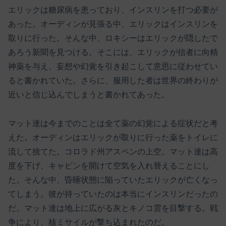
エリックは糖尿病を患っており、インスリンを打つ必要が
あった。オーディンが見張る中、エリックはインスリンを
取りに行った。そんな中、ロキシーはエリックが隠したで
あろう新聞を見つける。そこには、エリックが信者に向精
神薬を与え、妄想や幻覚を引き起こして意思に従わせてい
ると書かれていた。さらに、服用した者は世界の終わりが
近いと信じ込んでしまうと書かれてあった。
マット達は今までのことは全て薬の幻覚による症状だと考
えた。オーディンはエリックが取りに行った薬をトイレに
流して捨てた。コロラド州アスペンの上空。マット達は高
度を下げ、キャビンを開けて空気を入れ替えることにし
た。そんな中、昏睡状態に陥っていたエリックが亡くなっ
てしまう。彼が持っていたのは本当にインスリンだったの
だ。マット達は地上に広がる灰とキノコ雲を目撃する。戦
争により、核ミサイルが撃ち込まれたのだ。