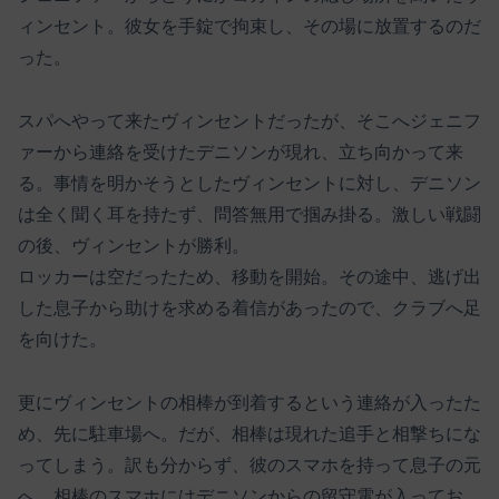
ィンセント。彼女を手錠で拘束し、その場に放置するのだ
った。
スパへやって来たヴィンセントだったが、そこへジェニフ
ァーから連絡を受けたデニソンが現れ、立ち向かって来
る。事情を明かそうとしたヴィンセントに対し、デニソン
は全く聞く耳を持たず、問答無用で掴み掛る。激しい戦闘
の後、ヴィンセントが勝利。
ロッカーは空だったため、移動を開始。その途中、逃げ出
した息子から助けを求める着信があったので、クラブへ足
を向けた。
更にヴィンセントの相棒が到着するという連絡が入ったた
め、先に駐車場へ。だが、相棒は現れた追手と相撃ちにな
ってしまう。訳も分からず、彼のスマホを持って息子の元
へ。相棒のスマホにはデニソンからの留守電が入ってお