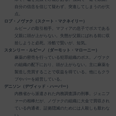
自分の信念を信じて疑わず、突進してしまうのが欠
点。
ロブ・ノヴァク（スクート・マクネイリー）
ルビーノの取引相手。マフィアの息子でボスである
父親に頭が上がらない。失態が父親にばれる前に収
拾しようと必死。冷酷で賢いが、短気。
スタンリー・ルビーノ（ダーモット・マローニー）
麻薬の密売を行っている犯罪組織のボス。ノヴァク
の組織の配下におり、頭が上がらない。主に麻薬を
製造し売買することで収益を得ている。他にもクラ
ブやバーを経営している。
デニソン（デヴィッド・ハーバー）
内務省から派遣された内務調査課の刑事。ジェニフ
ァーの相棒だが、ノヴァクの組織に大金で買収され
ている内通者。証拠隠滅のためには人殺しも厭わな
い。