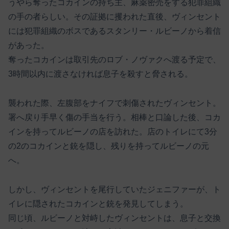
うやら奪ったコカインの持ち主、麻薬密売をする犯罪組織
の手の者らしい。その証拠に攫われた直後、ヴィンセント
には犯罪組織のボスであるスタンリー・ルビーノから着信
があった。
奪ったコカインは取引先のロブ・ノヴァクへ渡る予定で、
3時間以内に渡さなければ息子を殺すと脅される。
襲われた際、左腹部をナイフで刺傷されたヴィンセント。
署へ戻り手早く傷の手当を行う。相棒と口論した後、コカ
インを持ってルビーノの店を訪れた。店のトイレにて3分
の2のコカインと銃を隠し、残りを持ってルビーノの元
へ。
しかし、ヴィンセントを尾行していたジェニファーが、ト
イレに隠されたコカインと銃を発見してしまう。
同じ頃、ルビーノと対峙したヴィンセントは、息子と交換