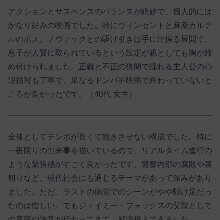
アクションとサスペンスのバランスが絶妙で、個人的には
かなり好みの映画でした。特にヴィンセントと麻薬カルテ
ルのボス、ノヴァックとの駆け引きは手に汗握る展開で、
息子が人質に取られているという設定が親としても胸が締
め付けられました。正義と不正の狭間で揺れる主人公の心
理描写も丁寧で、単なるドンパチ映画で終わっていないと
ころが良かったです。（40代 女性）
全体としてテンポが良くて飽きさせない構成でした。特に
一夜限りの出来事を描いているので、リアルタイム進行の
ような緊張感がすごく良かったです。警察内部の腐敗や裏
切りなど、現代社会にも通じるテーマがあって深みがあり
ました。ただ、ラストの病院でのシーンがやや駆け足だっ
たのは惜しい。でもジェイミー・フォックスの父親として
の葛藤や決意が伝わってきて、感情移入できました。