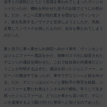
追手との攻防にとうとう意識を奪われてしまったヴィンセ
ントだったが、機転を利かせた息子のお陰でどうにか助か
る。だが、そこへ元妻が現れ驚きを隠せないヴィンセン
ト。銃を乱射するノヴァクと交渉しようとしたが、失敗。
反撃してノヴァクを倒したものの、自分も撃たれてしまう
のだった。
妻と息子に車へ乗せられ病院へ向かう車中、ヴィンセント
はジェニファーへ電話をかけ、相棒のスマホに録音された
デニソンの通話を聞かせた。これで奴自身が内通者だとい
うことが判明するはずだ。通話を切ったジェニファー。ル
ビーノの搬送中であったが、車中でデニソンへと銃を向け
る。だが、デニソンはルビーノと運転手の警官を銃殺。ジ
ェニファーも撃たれ車はトンネル内で横転。辛うじて生き
残ったジェニファーは、どうにか車から這い出て、デニソ
ンを逮捕するよう駆け付けた警官へと告げるのであった。