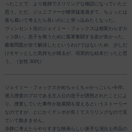
ったことで、より複雑でスリリングな物語になっていたと
思う。ただ、ジェニファーが猪突猛進過ぎて、ちょっとは
落ち着いて考えたら良いのにと突っ込みたくなった。
ヴィンセント役のジェイミー・フォックスは相変わらずカ
ッコ良い。息子を救うために孤軍奮闘する姿が良かった。
癒着問題が全て解決したというわけではないため、少しだ
けモヤッとした気持ちが残るが、現実的な結末だったと思
う。（女性 30代）
ジェイミー・フォックスがめちゃくちゃかっこいい今作。
潜入捜査のプロである主人公の息子が誘拐されたことによ
り、捜査していた事件が急展開を迎えるというストーリー
なのですが、とにかくテンポが良くてスリリングなので見
ていて飽きません。
冷静に考えたらやりすぎな映画らしい派手な演出も作品の