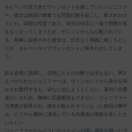
ルビーノの店で未だヴィンセントを探していたジェニファ
ー。彼女は前回の捜査でも問題行動を起こし、殺されかけ
ていた。頑固な性質であり、自分の信念に一途で周囲が見
えなくなってしまうため、デニソンからも心配されてい
る。相棒に説得された彼女は、仕方なく帰路に就こうとし
たが、エレベーターでヴィンセントと鉢合わせしてしま
う。
奴を必死に追跡し、交戦したものの敵うはずもない。押さ
えつけられたジェニファーは、ヴィンセントから身分を明
かされ驚愕するも、頑なに信じようとしない。署内に内通
者がいるため、無暗に応援要請もできない。ジェニファー
の捜査が妨害され、彼女が殺されそうになった前回の事件
も、どうやら署内に潜伏している内通者が情報を流したせ
いらしい。
ジェニファーからどうにかコカインの隠し場所を聞いたヴ