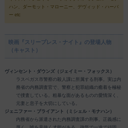
ハン、ダーモット・マローニー、デヴィッド・ハーバ
ー etc
映画『スリープレス・ナイト』の登場人物
（キャスト）
ヴィンセント・ダウンズ（ジェイミー・フォックス）
ラスベガス市警察の殺人課に所属する刑事。実は内
務省の内務調査官で、警察と犯罪組織の癒着を極秘
で捜査している。粗暴な面があるものの愛情深く、
元妻と息子を大切にしている。
ジェニファー・ブライアント（ミシェル・モナハン）
内務省から派遣された内務調査課の刑事。正義感に
厚く、嘘を見抜く才能がある。強気で一途で頑固。