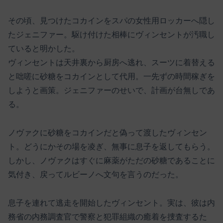
その頃、見つけたコカインをスパの女性用ロッカーへ隠し
たジェニファー。駆け付けた相棒にヴィンセントが汚職し
ていると明かした。
ヴィンセントは天井裏から厨房へ逃れ、スーツに着替える
と咄嗟に砂糖をコカインとして代用。一先ずの時間稼ぎを
しようと画策。ジェニファーのせいで、計画が台無しであ
る。
ノヴァクに砂糖をコカインだと偽って渡したヴィンセン
ト。どうにかその場を凌ぎ、無事に息子を返してもらう。
しかし、ノヴァクはすぐに麻薬がただの砂糖であることに
気付き、戻ってルビーノへ文句を言うのだった。
息子を連れて逃走を開始したヴィンセント。実は、彼は内
務省の内務調査官で警察と犯罪組織の癒着を捜査するた