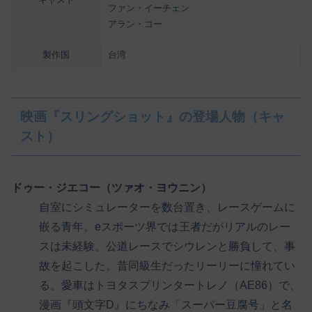
ファン・イーチェン
アラン・コー
製作国
台湾
映画『スリングショット』の登場人物（キャ
スト）
ドゥー・ジエコー（ツァオ・ヨウニン）
自室にシミュレーターを数台置き、レースゲームに
嵌る青年。eスポーツ界では王者だがリアルのレー
スは未経験。公道レースでシウレンと勝負して、事
故を起こした。昔同級生だったリーリーに憧れてい
る。愛車はトヨタスプリンタートレノ（AE86）で、
漫画『頭文字D』にちなみ「スーパー豆腐号」と名