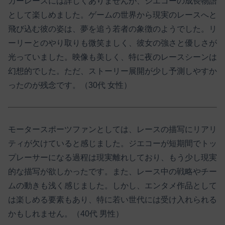
カーレースには詳しくありませんが、ジエコーの成長物語
として楽しめました。​ゲームの世界から現実のレースへと
飛び込む彼の姿は、夢を追う若者の象徴のようでした。​リ
ーリーとのやり取りも微笑ましく、彼女の強さと優しさが
光っていました。​映像も美しく、特に夜のレースシーンは
幻想的でした。​ただ、ストーリー展開が少し予測しやすか
ったのが残念です。（30代 女性）​
モータースポーツファンとしては、レースの描写にリアリ
ティが欠けていると感じました。​ジエコーが短期間でトッ
プレーサーになる過程は現実離れしており、もう少し現実
的な描写が欲しかったです。​また、レース中の戦略やチー
ムの動きも浅く感じました。​しかし、エンタメ作品として
は楽しめる要素もあり、特に若い世代には受け入れられる
かもしれません。（40代 男性）​