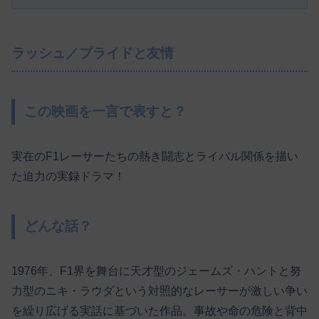
ラッシュ／プライドと友情
この映画を一言で表すと？
実在のF1レーサーたちの熱き闘志とライバル関係を描い
た迫力の実録ドラマ！
どんな話？
1976年、F1界を舞台に天才型のジェームズ・ハントと努
力型のニキ・ラウダという対照的なレーサーが激しい争い
を繰り広げる実話に基づいた作品。事故や命の危険と背中