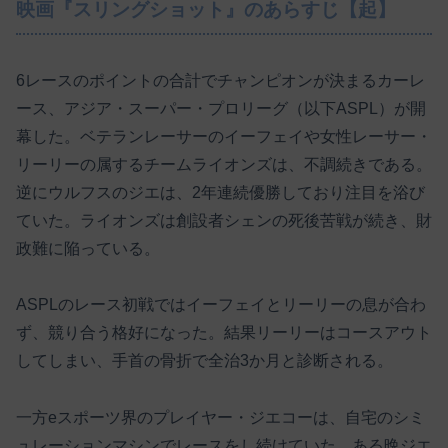
映画『スリングショット』のあらすじ【起】
6レースのポイントの合計でチャンピオンが決まるカーレ
ース、アジア・スーパー・プロリーグ（以下ASPL）が開
幕した。ベテランレーサーのイーフェイや女性レーサー・
リーリーの属するチームライオンズは、不調続きである。
逆にウルフスのジエは、2年連続優勝しており注目を浴び
ていた。ライオンズは創設者シェンの死後苦戦が続き、財
政難に陥っている。
ASPLのレース初戦ではイーフェイとリーリーの息が合わ
ず、競り合う格好になった。結果リーリーはコースアウト
してしまい、手首の骨折で全治3か月と診断される。
一方eスポーツ界のプレイヤー・ジエコーは、自宅のシミ
ュレーションマシンでレースをし続けていた。ある晩ジエ