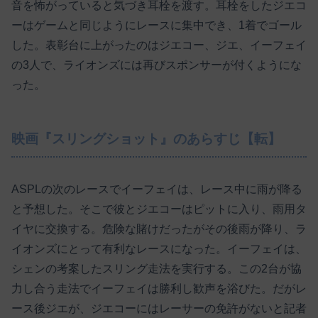
音を怖がっていると気づき耳栓を渡す。耳栓をしたジエコ
ーはゲームと同じようにレースに集中でき、1着でゴール
した。表彰台に上がったのはジエコー、ジエ、イーフェイ
の3人で、ライオンズには再びスポンサーが付くようにな
った。
映画『スリングショット』のあらすじ【転】
ASPLの次のレースでイーフェイは、レース中に雨が降る
と予想した。そこで彼とジエコーはピットに入り、雨用タ
イヤに交換する。危険な賭けだったがその後雨が降り、ラ
イオンズにとって有利なレースになった。イーフェイは、
シェンの考案したスリング走法を実行する。この2台が協
力し合う走法でイーフェイは勝利し歓声を浴びた。だがレ
ース後ジエが、ジエコーにはレーサーの免許がないと記者