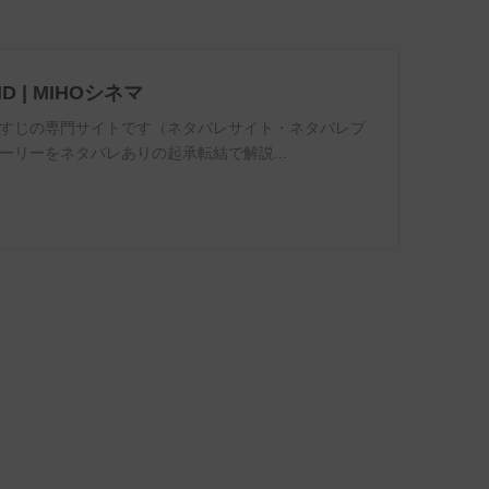
ND | MIHOシネマ
すじの専門サイトです（ネタバレサイト・ネタバレブ
ーリーをネタバレありの起承転結で解説...