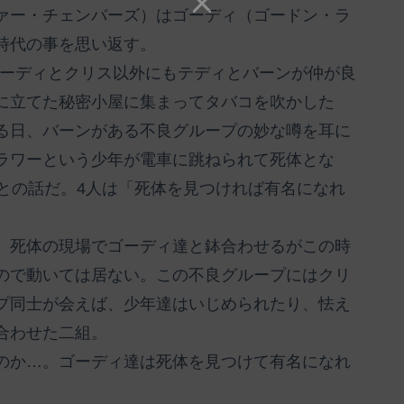
ァー・チェンバーズ）はゴーディ（ゴードン・ラ
時代の事を思い返す。
。ゴーディとクリス以外にもテディとバーンが仲が良
に立てた秘密小屋に集まってタバコを吹かした
る日、バーンがある不良グループの妙な噂を耳に
ラワーという少年が電車に跳ねられて死体とな
との話だ。4人は「死体を見つければ有名になれ
、死体の現場でゴーディ達と鉢合わせるがこの時
ので動いては居ない。この不良グループにはクリ
プ同士が会えば、少年達はいじめられたり、怯え
合わせた二組。
のか…。ゴーディ達は死体を見つけて有名になれ