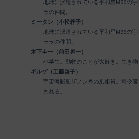
地球に派遣されている平和星M88の
ラの仲間。
ミータン（小松蓉子）
地球に派遣されている平和星M88の
ララの仲間。
木下圭一（前田晃一）
小学生。動物のことが大好き。生き物
ギルゲ（工藤啓子）
宇宙海賊船ザノン号の乗組員。司令官
まれる。