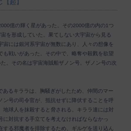
じ【起】
00億の輝く星があった。その2000億の内の1つ
宇宙を形成していた。果てしない大宇宙から見る
宇宙には銀河系宇宙が無数にあり、人々の想像を
でも戦いがあった。その中で、略奪や殺戮を欲望
いた。その名は宇宙海賊船ザノン号。ザノン号の次
人であるキララは、胸騒ぎがしたため、仲間のマー
ノン号の司令官が、抵抗せずに降伏することを呼
、地球人を抹殺すると脅される。キララ達には対
号に対抗する手立てを考えなければならなかっ
在する邪魔者を排除するため、ギルゲを送り込ん