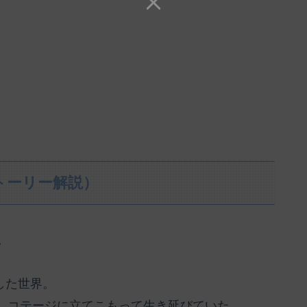
トーリー解説）
。
した世界。
、コテージに立てこもって生き延びていた。