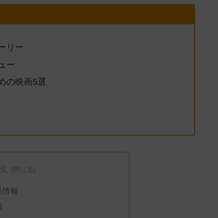
ーリー
ュー
めの映画5選
次
品情報
価