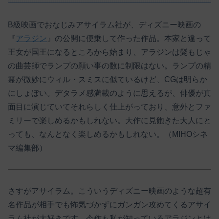
B級映画でおなじみアサイラム社が、ディズニー映画の
『
アラジン
』の公開に便乗して作った作品。本家と違って
王女が国王になるところから始まり、アラジンは髭もじゃ
の曲芸師でランプの願い事の数に制限はない。ランプの精
霊が微妙にウィル・スミスに似ているけど、CGは明らか
にしょぼい。デタラメ感満載のように思えるが、俳優が真
面目に演じていてそれらしく仕上がっており、意外とファ
ミリーで楽しめるかもしれない。大作に見飽きた大人にと
っても、なんとなく楽しめるかもしれない。（MIHOシネ
マ編集部）
さすがアサイラム。こういうディズニー映画のような超有
名作品が相手でも怖気づかずにガンガン攻めてくるアサイ
ラム社が大好きです。今作も私が知っているアラジンとは