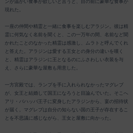
ンが温かい食事が欲しいと言うと、目の前に豪華な食事が
現れた。
一座の仲間や精霊と一緒に食事を楽しむアラジン。彼は精
霊に何気なく名前を聞くと、この一万年の間、名前など聞
かれたことのなかった精霊は感激し、ムラトと呼んでくれ
と答えた。アラジンは愛する王女との身分の違いを嘆く
と、精霊はアラジンに王となるのにふさわしい衣装を与
え、さらに豪華な屋敷も用意した。
一方宮殿では、ランプを手に入れられなかったマグレブ
が、女王と結婚して国王になろうと目論んでいた。そこへ
アリ・バハッバ王子に変身したアラジンから、宴の招待状
が届く。マグレブは自分の知らない国の王子が存在するこ
とを不思議に感じながら、王女と屋敷に向かった。