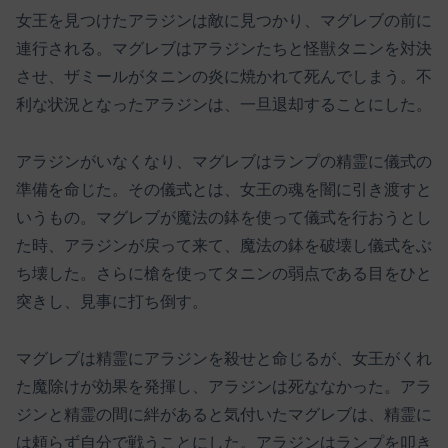
女王を見つけたアラジンは敵に見つかり、マグレブの前に
連行される。マグレブはアラジンたちと怪獣タニンを対決
させ、ザミールがタニンの炎に焼かれて死んでしまう。不
利な状況となったアラジンは、一旦退却することにした。
アラジンがいなくなり、マグレブはランプの精霊に儀式の
準備を命じた。その儀式とは、女王の魂を闇に引き渡すと
いうもの。マグレブが魔法の鉢を使って儀式を行おうとし
た時、アラジンが戻って来て、魔法の鉢を破壊し儀式をぶ
ち壊した。さらに槍を使ってタニンの弱点である目をひと
突きし、見事に打ち倒す。
マグレブは精霊にアラジンを殺せと命じるが、女王がくれ
た魔除けが効果を発揮し、アラジンは死ななかった。アラ
ジンと精霊の間に絆があると気付いたマグレブは、精霊に
は頼らず自分で戦うことにした。アラジンはランプを叩き