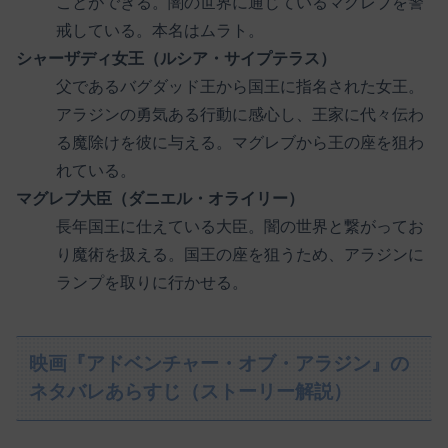
ことができる。闇の世界に通じているマグレブを警
戒している。本名はムラト。
シャーザディ女王（ルシア・サイプテラス）
父であるバグダッド王から国王に指名された女王。
アラジンの勇気ある行動に感心し、王家に代々伝わ
る魔除けを彼に与える。マグレブから王の座を狙わ
れている。
マグレブ大臣（ダニエル・オライリー）
長年国王に仕えている大臣。闇の世界と繋がってお
り魔術を扱える。国王の座を狙うため、アラジンに
ランプを取りに行かせる。
映画『アドベンチャー・オブ・アラジン』の
ネタバレあらすじ（ストーリー解説）