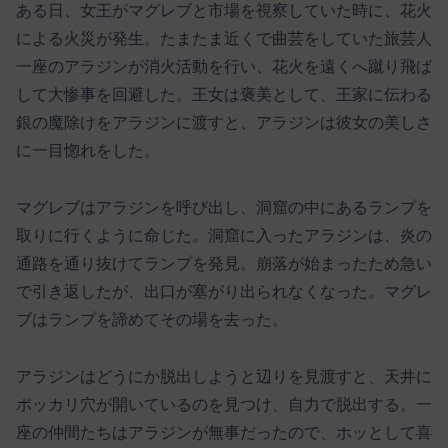
ある日、女王がマグレブと市場を視察していた時に、花火
による火災が発生。たまたま近くで曲芸をしていた旅芸人
一座のアラジンが消火活動を行い、花火を遠くへ蹴り飛ば
して大惨事を回避した。王女は褒美として、王家に伝わる
銀の魔除けをアラジンに渡すと、アラジンは彼女の美しさ
に一目惚れをした。
マグレブはアラジンを呼び出し、洞窟の中にあるランプを
取りに行くように命じた。洞窟に入ったアラジンは、炎の
通路を通り抜けてランプを発見。崩落が始まったため急い
で引き返したが、出口が塞がり出られなくなった。マグレ
ブはランプを諦めてその場を去った。
アラジンはどうにか脱出しようと辺りを見渡すと、天井に
ポッカリ穴が開いているのを見つけ、自力で脱出する。一
座の仲間たちはアラジンが無事だったので、ホッとして喜