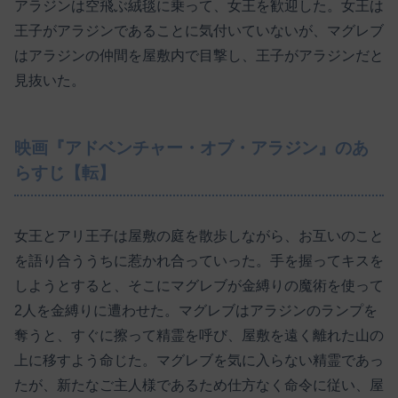
アラジンは空飛ぶ絨毯に乗って、女王を歓迎した。女王は
王子がアラジンであることに気付いていないが、マグレブ
はアラジンの仲間を屋敷内で目撃し、王子がアラジンだと
見抜いた。
映画『アドベンチャー・オブ・アラジン』のあ
らすじ【転】
女王とアリ王子は屋敷の庭を散歩しながら、お互いのこと
を語り合ううちに惹かれ合っていった。手を握ってキスを
しようとすると、そこにマグレブが金縛りの魔術を使って
2人を金縛りに遭わせた。マグレブはアラジンのランプを
奪うと、すぐに擦って精霊を呼び、屋敷を遠く離れた山の
上に移すよう命じた。マグレブを気に入らない精霊であっ
たが、新たなご主人様であるため仕方なく命令に従い、屋