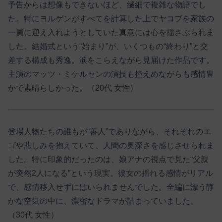
予告からは想像もできないほど、繊細で複雑な物語でし
た。特にヨルゲンがすべてを計算した上でヤコブを家族の
一員に迎え入れようとしていた真意には心を揺さぶられま
した。結婚式という“始まり”が、いくつもの“終わり”と交
差する構成も秀逸。涙をこらえながら見届けた作品です。
主演のマッツ・ミケルセンの演技も控えめながらも感情豊
かで素晴らしかった。（20代 女性）
登場人物たちの誰もが“善人”でありながら、それぞれのエ
ゴや悲しみを抱えていて、人間の奥深さを感じさせられま
した。特に印象的だったのは、娘アナの視点で見た“父親
が突然2人になる”という現実。彼女の揺れる感情がリアル
で、感情移入せずにはいられませんでした。全編に漂う静
かな空気の中に、濃密なドラマが詰まっていました。
（30代 女性）