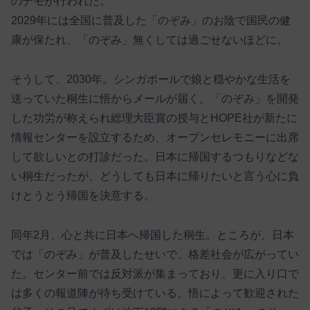
のデモが行われた。
2029年には全国に普及した「のぞみ」のお陰で国民の健
康が保たれ、「のぞみ」無くしては過ごせないほどに。
そうして、2030年。シンガポールで娘と穏やかな生活を
送っていた桐生に悟からメールが届く。「のぞみ」を開発
した功労が称えられ総理大臣賞の授与とHOPE社が新たに
情報センターを設立するため、オープンセレモニーに出席
して欲しいとの打診だった。日本に帰国するつもりなどな
い桐生だったが、どうしても日本に帰りたいと言う心に負
けとうとう帰国を決意する。
同年2月、心と共に日本へ帰国した桐生。ところが、日本
では「のぞみ」が普及したせいで、格差社会が広がってい
た。センター前では反対派が集まっており、更に入り口で
は多くの報道陣が待ち受けている。悟によって歓迎された