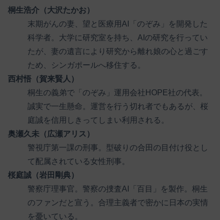
桐生浩介（大沢たかお）
末期がんの妻、望と医療用AI「のぞみ」を開発した
科学者。大学に研究室を持ち、AIの研究を行ってい
たが、妻の遺言により研究から離れ娘の心と過ごす
ため、シンガポールへ移住する。
西村悟（賀来賢人）
桐生の義弟で「のぞみ」運用会社HOPE社の代表。
誠実で一生懸命。運営を行う切れ者でもあるが、桜
庭誠を信用しきってしまい利用される。
奥瀬久未（広瀬アリス）
警視庁第一課の刑事。型破りの合田の目付け役とし
て配属されている女性刑事。
桜庭誠（岩田剛典）
警察庁理事官。警察の捜査AI「百目」を製作。桐生
のファンだと宣う。合理主義者で密かに日本の実情
を憂いている。