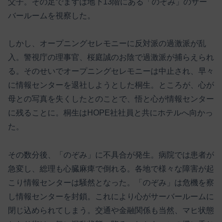
父子。その足でまずは地下13階にある「のぞみ」のサー
バールームを視察した。
しかし、オープニングセレモニーに反対派の過激派が乱
入。警視庁の理事官、桜庭誠のお陰で過激派が捕らえられ
る。そのせいでオープニングセレモニーは中止され、早々
に情報センターを退社しようとした桐生。ところが、心が
母との写真を失くしたとのことで、悟と心が情報センター
に残ることに。桐生はHOPE社社員と共にホテルへ向かっ
た。
その数分後、「のぞみ」に不具合が発生。病院では患者が
急変し、総理も心臓麻痺で倒れる。各地で様々な障害が起
こり情報センターは騒然となった。「のぞみ」は危機を察
し情報センターを封鎖。これにより心がサーバールームに
閉じ込められてしまう。交通や金融関係も当然、マヒ状態