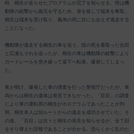
時、桐生が走らせたプログラムが完了を知らせる。悟は機
動隊の銃撃から義兄を守るため、身を挺して端末を奪取。
桐生は端末を受け取り、義弟の死に目にも会えず逃走する
ことになった。
機動隊が逃走する桐生の車を追う。悟の死を看取った合田
と広瀬もそれを追ったが、桐生の車は機動隊の銃撃により
ガードレールを突き破って崖下へ転落、爆発してしまっ
た。
夜が明け、爆発した車の捜査を行った警視庁だったが、車
両からは桐生の遺体は発見できなかった。「百目」の調査
により車の運転席の桐生がホログラムであったことが判
明。桐生本人は別ルートからの逃走を成功させていた。そ
の後、「百目」は次々と桐生の発見を知らせるが、全て顔
をすり替えた誤報であることが分かる。恐らくかく乱のた