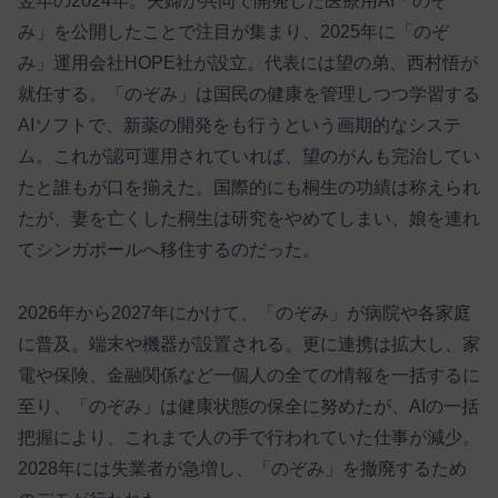
翌年の2024年。夫婦が共同で開発した医療用AI「のぞ
み」を公開したことで注目が集まり、2025年に「のぞ
み」運用会社HOPE社が設立。代表には望の弟、西村悟が
就任する。「のぞみ」は国民の健康を管理しつつ学習する
AIソフトで、新薬の開発をも行うという画期的なシステ
ム。これが認可運用されていれば、望のがんも完治してい
たと誰もが口を揃えた。国際的にも桐生の功績は称えられ
たが、妻を亡くした桐生は研究をやめてしまい、娘を連れ
てシンガポールへ移住するのだった。
2026年から2027年にかけて、「のぞみ」が病院や各家庭
に普及。端末や機器が設置される。更に連携は拡大し、家
電や保険、金融関係など一個人の全ての情報を一括するに
至り、「のぞみ」は健康状態の保全に努めたが、AIの一括
把握により、これまで人の手で行われていた仕事が減少。
2028年には失業者が急増し、「のぞみ」を撤廃するため