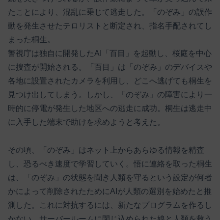
たことにより、混乱に乗じて逃走した。「のぞみ」の誤作
動を発生させたテロリストと断定され、指名手配されてし
まった桐生。
警視庁は独自に開発したAI「百目」を起動し、桜庭を中心
に捜査が開始される。「百目」は「のぞみ」のデバイスや
各地に設置されたカメラを利用し、どこへ逃げても桐生を
見つけ出してしまう。しかし、「のぞみ」の障害により一
時的に停電が発生した地区への逃走に成功。桐生は逃走中
に入手した端末で助けを求めようと考えた。
その頃、「のぞみ」はネット上からあらゆる情報を精査
し、恐るべき速度で学習していく。悟に連絡を取った桐生
は、「のぞみ」の状態を聞き人類を守るという設定が何者
かによって削除されたためにAIが人類の選別を始めたと推
測した。これに対抗するには、新たなプログラムを作るし
かない。サーバールームに閉じ込められた娘と人類を救う