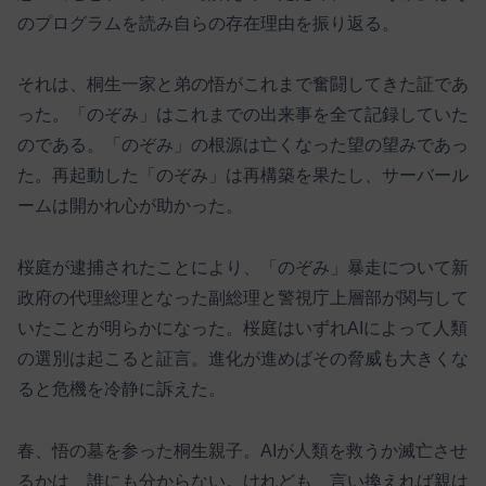
のプログラムを読み自らの存在理由を振り返る。
それは、桐生一家と弟の悟がこれまで奮闘してきた証であ
った。「のぞみ」はこれまでの出来事を全て記録していた
のである。「のぞみ」の根源は亡くなった望の望みであっ
た。再起動した「のぞみ」は再構築を果たし、サーバール
ームは開かれ心が助かった。
桜庭が逮捕されたことにより、「のぞみ」暴走について新
政府の代理総理となった副総理と警視庁上層部が関与して
いたことが明らかになった。桜庭はいずれAIによって人類
の選別は起こると証言。進化が進めばその脅威も大きくな
ると危機を冷静に訴えた。
春、悟の墓を参った桐生親子。AIが人類を救うか滅亡させ
るかは、誰にも分からない。けれども、言い換えれば親は