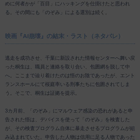
めに何者かが「百目」にハッキングを仕掛けたと思われ
る。その間にも「のぞみ」による選別は続く。
映画『AI崩壊』の結末・ラスト（ネタバレ）
逃走を成功させ、千葉に新設された情報センターへ舞い戻
った桐生は、職員と連絡を取り合い、包囲網を脱して中
へ。ここまで辿り着けたのは悟のお陰であったが、エント
ランスホールにて桜庭率いる刑事たちに包囲されてしま
う。そこで、桐生は証拠を提示。
3カ月前、「のぞみ」にマルウェア感染の恐れがあると申
告された悟は、デバイスを使って「のぞみ」を検査した
が、その検査プログラム自体に暴走させるプログラムが組
み込まれていた。申告した人物は信用に足る人物であった