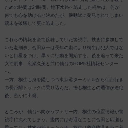
ための時間は24時間。地下水路へ逃走した桐生は、何が
何でも心を助けると決めたが、機動隊に発見されてしまい
端末を破壊して更に逃走した。
これらの情報を全て傍聴していた警視庁。捜査に参加して
いた老刑事、合田京一は長年の勘により桐生は犯人ではな
いと目星をつけ、早々に行動を開始する。後を追って来た
女性刑事、広瀬久美と共に仙台のHOPE社情報センター
へ。
一方、桐生も身を隠しつつ東京港ターミナルから仙台行き
の長距離トラックに乗り込んだ。悟も桐生との通信が途絶
後、密かに出発。
ところが、仙台へ向かうフェリー内、桐生の位置情報が警
視庁に流れてしまう。艦内には奇遇なことに合田と広瀬も
乗っており捜索が始まったため、桐生は救命防具を身に着