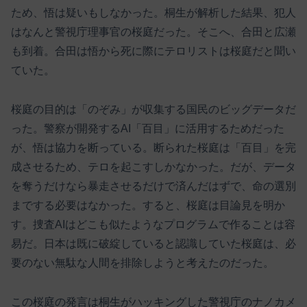
ため、悟は疑いもしなかった。桐生が解析した結果、犯人
はなんと警視庁理事官の桜庭だった。そこへ、合田と広瀬
も到着。合田は悟から死に際にテロリストは桜庭だと聞い
ていた。
桜庭の目的は「のぞみ」が収集する国民のビッグデータだ
った。警察が開発するAI「百目」に活用するためだった
が、悟は協力を断っている。断られた桜庭は「百目」を完
成させるため、テロを起こすしかなかった。だが、データ
を奪うだけなら暴走させるだけで済んだはずで、命の選別
までする必要はなかった。すると、桜庭は目論見を明か
す。捜査AIはどこも似たようなプログラムで作ることは容
易だ。日本は既に破綻していると認識していた桜庭は、必
要のない無駄な人間を排除しようと考えたのだった。
この桜庭の発言は桐生がハッキングした警視庁のナノカメ