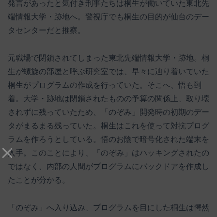
発言があったと気付き刑事たちは桐生が働いていた東北先
端情報大学・跡地へ。警視庁でも桐生の目的が仙台のデー
タセンターだと推察。
元職場で閉鎖されてしまった東北先端情報大学・跡地。桐
生が螺旋の部屋と呼ぶ研究室では、早々に辿り着いていた
桐生がプログラムの作成を行っていた。そこへ、悟も到
着。大学・跡地は閉鎖されたものの予算の関係上、取り壊
されずに残っていたため、「のぞみ」開発時の初期のデー
タがまるまる残っていた。桐生はこれを使って対抗プログ
ラムを作ろうとしている。悟のお陰で暗号化された端末を
入手。このことにより、「のぞみ」はハッキングされたの
ではなく、内部の人間がプログラムにバックドアを作成し
たことが分かる。
「のぞみ」へ入り込み、プログラムを目にした桐生は愕然