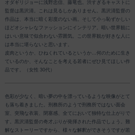
オダギリジョーに浅野忠信、藤竜也。渋すぎるキャストに
監督は黒沢清。これは見るしかありません。黒沢清監督の
作品は、本当に暗く彩度のない画。そして小っ恥ずかしい
ほどオシャレなファッションにインテリア。暗い世界観に
はいい意味で似合わない雰囲気。この世界観が好きな人に
は本当に堪らないと思います。
皮肉というか、ひねくれているというか…何のために生き
ているのか、そんなことを考える若者にぜひ見てほしい作
品です。（女性 30代）
色彩が少なく、暗い夢の中を漂っているような映像がとて
も落ち着きました。刑務所のようで刑務所ではない面会
室、突飛な衣装、閉塞感、全てにおいて独特な仕上がりで
す。黒沢清監督の奇才ぶりが発揮された作品でしょう。難
解なストーリーですから、様々な解釈ができそうですが若